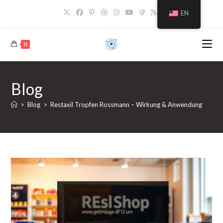
Skip
EN
to
content
0
Blog
>
Blog
>
Restaxil Tropfen Rossmann – Wirkung & Anwendung