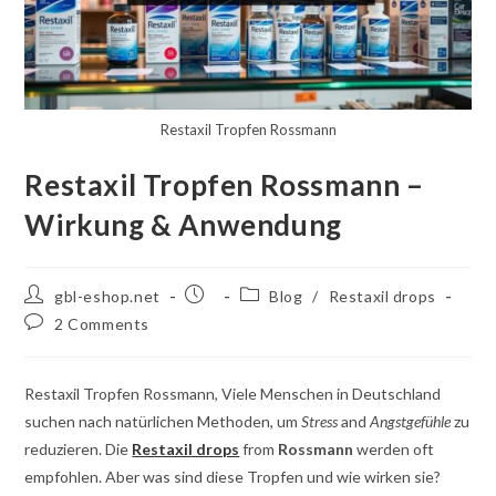
Restaxil Tropfen Rossmann
Restaxil Tropfen Rossmann –
Wirkung & Anwendung
Post
Post
Post
gbl-eshop.net
Blog
/
Restaxil drops
author:
published:
category:
Post
2 Comments
comments:
Restaxil Tropfen Rossmann, Viele Menschen in Deutschland
suchen nach natürlichen Methoden, um
Stress
and
Angstgefühle
zu
reduzieren. Die
Restaxil drops
from
Rossmann
werden oft
empfohlen. Aber was sind diese Tropfen und wie wirken sie?