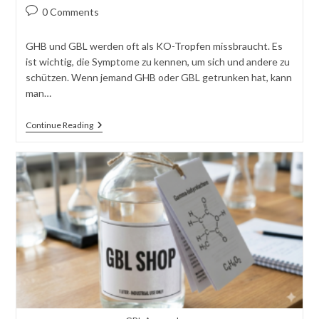
author:
published:
category:
Post
0 Comments
comments:
GHB und GBL werden oft als KO-Tropfen missbraucht. Es
ist wichtig, die Symptome zu kennen, um sich und andere zu
schützen. Wenn jemand GHB oder GBL getrunken hat, kann
man…
KO-
Continue Reading
Tropfen
Symptome:
So
Erkennst
Du
GHB
Und
GBL
In
Deinem
Drink