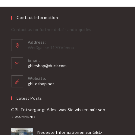
Contact Information
Contact us for further details and inquiries
Address:
Weißgasse 1170 Vienna
Email:
Opens
gbleshop@duck.com
in
your
Website:
application
gbl-eshop.net
Latest Posts
GBL Entsorgung: Alles, was Sie wissen müssen
/
0 COMMENTS
Neueste Informationen zur GBL-