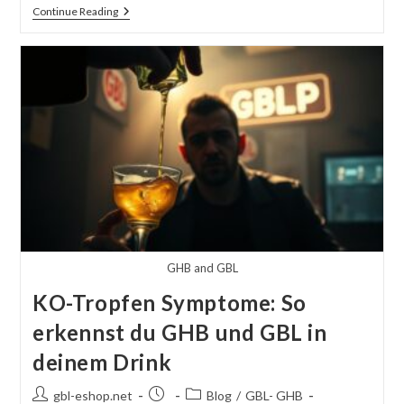
Die
Continue Reading
Zukunft
Von
GBL
–
Aktuelle
Trends
Und
Entwicklungen
GHB and GBL
KO-Tropfen Symptome: So
erkennst du GHB und GBL in
deinem Drink
Post
Post
Post
gbl-eshop.net
Blog
/
GBL- GHB