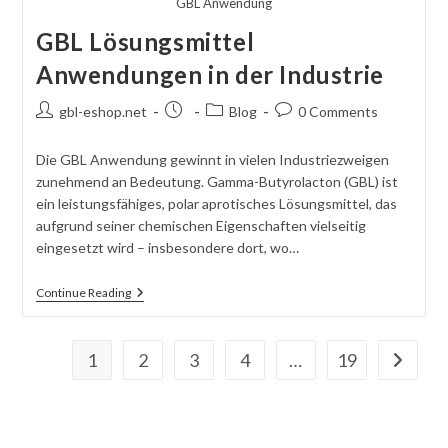
GBL Anwendung
GBL Lösungsmittel
Anwendungen in der Industrie
Post
Post
Post
Post
gbl-eshop.net
Blog
0 Comments
author:
published:
category:
comments:
Die GBL Anwendung gewinnt in vielen Industriezweigen
zunehmend an Bedeutung. Gamma-Butyrolacton (GBL) ist
ein leistungsfähiges, polar aprotisches Lösungsmittel, das
aufgrund seiner chemischen Eigenschaften vielseitig
eingesetzt wird – insbesondere dort, wo…
GBL
Continue Reading
Lösungsmittel
Anwendungen
In
Der
1
2
3
4
…
19
Go to th
Industrie