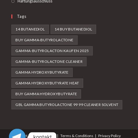
Haftungsausschluss
Tags
14 BUTANEDIOL
14 BUY BUTANEDIOL
BUY GAMMA-BUTYROLACTONE
GAMMA-BUTYROLACTON KAUFEN 2025
GAMMA-BUTYROLACTONE CLEANER
GAMMA HYDROXYBUTYRATE
GAMMA HYDROXYBUTYRATE HEAT
BUY GAMMA HYDROXYBUTYRATE
GBL GAMMA BUTYROLACTONE 99 99 CLEANER SOLVENT
About Us
Contact Us
Terms & Conditions
Privacy Policy
kontakt