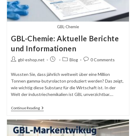
GBL-Chemie
GBL-Chemie: Aktuelle Berichte
und Informationen
Post
Post
Post
Post
gbl-eshop.net
Blog
0 Comments
author:
published:
category:
comments:
Wussten Sie, dass jährlich weltweit über eine Million
Tonnen gamma-butyrolacton produziert werden? Das zeigt,
wie wichtig diese Substanz für die Wirtschaft ist. In der
Welt der industriechemikalien ist GBL unverzichtbar.…
GBL-
Continue Reading
Chemie:
Aktuelle
Berichte
Und
Informationen