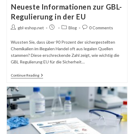
Neueste Informationen zur GBL-
Regulierung in der EU
Post
Post
Post
Post
gbl-eshop.net
Blog
0 Comments
author:
published:
category:
comments:
Wussten Sie, dass über 90 Prozent der sichergestellten
Chemikalien im illegalen Handel oft aus legalen Quellen
stammen? Diese erschreckende Zahl zeigt, wie wichtig die
GBL Regulierung EU für die Sicherheit…
Neueste
Continue Reading
Informationen
Zur
GBL-
Regulierung
In
Der
EU