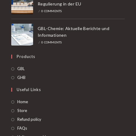
Regulierung in der EU
/
0 COMMENTS
GBL-Chemie: Aktuelle Berichte und
Informationen
/
0 COMMENTS
Products
Opens
GBL
in
Opens
GHB
a
in
Useful Links
new
a
tab
new
Home
tab
Store
Refund policy
FAQs