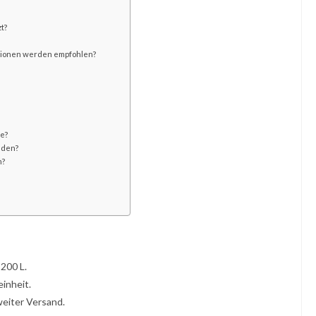
t?
ationen werden empfohlen?
se?
nden?
n?
 200 L.
inheit.
eiter Versand.