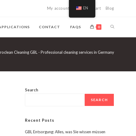
My account
Shopping cart
EN
Blog
TOGGLE
APPLICATIONS
CONTACT
FAQS
0
WEBSITE
roclean Cleaning GBL - Professional cleaning services in Germany
SEARCH
Search
SEARCH
Recent Posts
GBL Entsorgung: Alles, was Sie wissen müssen