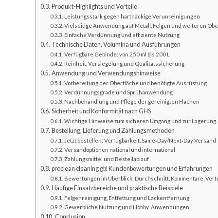
Produkt-Highlights und Vorteile
Leistungsstark gegen hartnäckige Verunreinigungen
Vielseitige Anwendung auf Metall, Felgen und weiteren Ob
Einfache Verdünnung und effiziente Nutzung
Technische Daten, Volumina und Ausführungen
Verfügbare Gebinde: von 250 ml bis 200 L
Reinheit, Versiegelung und Qualitätssicherung
Anwendung und Verwendungshinweise
Vorbereitung der Oberfläche und benötigte Ausrüstung
Verdünnungsgrade und Sprühanwendung
Nachbehandlung und Pflege der gereinigten Flächen
Sicherheit und Konformität nach GHS
Wichtige Hinweise zum sicheren Umgang und zur Lagerung
Bestellung, Lieferung und Zahlungsmethoden
Jetzt bestellen: Verfügbarkeit, Same‑Day/Next‑Day Versand
Versandoptionen national und international
Zahlungsmittel und Bestellablauf
proclean cleaning gbl Kundenbewertungen und Erfahrungen
Bewertungen im Überblick: Durchschnitt, Kommentare, Ver
Häufige Einsatzbereiche und praktische Beispiele
Felgenreinigung, Entfettung und Lackentfernung
Gewerbliche Nutzung und Hobby‑Anwendungen
Conclusion