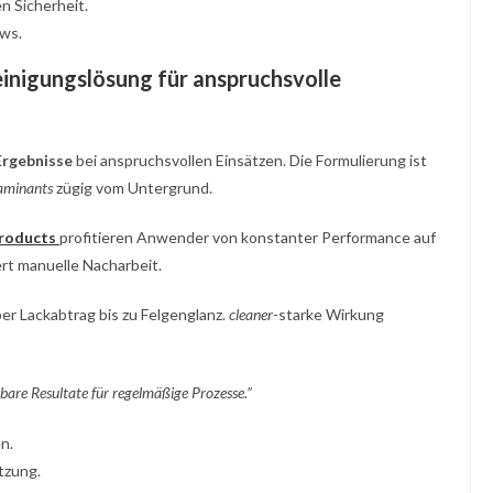
n Sicherheit.
ews.
inigungslösung für anspruchsvolle
Ergebnisse
bei anspruchsvollen Einsätzen. Die Formulierung ist
aminants
zügig vom Untergrund.
roducts
profitieren Anwender von konstanter Performance auf
ert manuelle Nacharbeit.
ber Lackabtrag bis zu Felgenglanz.
cleaner
-starke Wirkung
bare Resultate für regelmäßige Prozesse.”
n.
tzung.