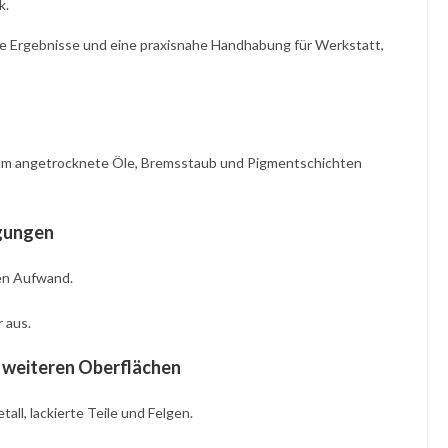
k.
che Ergebnisse und eine praxisnahe Handhabung für Werkstatt,
 um angetrocknete Öle, Bremsstaub und Pigmentschichten
igungen
hen Aufwand.
 aus.
d weiteren Oberflächen
all, lackierte Teile und Felgen.