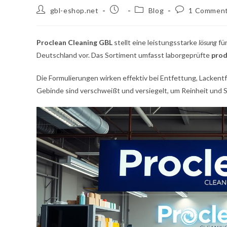
Post
Post
Post
Post
gbl-eshop.net
Blog
1 Commen
author:
published:
category:
comments:
Proclean Cleaning GBL
stellt eine leistungsstarke
lösung
für
Deutschland vor. Das Sortiment umfasst laborgeprüfte
prod
Die Formulierungen wirken effektiv bei Entfettung, Lackentf
Gebinde sind verschweißt und versiegelt, um Reinheit und S