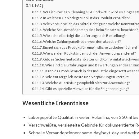
FAQ
Was ist Proclean Cleaning GBL und wofür wird es eingesetz
In welchen Gebindegrößen ist das Produkt erhältlich?
Wie verdünne ich das Mittel richtig und welche Konzentr
Welche Schutzmaßnahmen sind beim Einsatz zu beachten?
Wie schnell erfolgt die Lieferung nach Bestellung?
Welche Zahlungsmethoden werden akzeptiert?
Eignet sich das Produkt für empfindliche Lackoberflächen?
Wie werden Rückstände nach der Anwendung entfernt?
Gibt es Sicherheitsdatenblätter und Konformitätsnachwei
Wie sind die Erfahrungen und Bewertungen anderer Ku
Kann das Produkt auch in der Industrie eingesetzt werde
Wie entsorge ich Reste und Verpackungen korrekt?
Welche Ausrüstung empfiehlt sich zur Anwendung?
Gibt es spezielle Hinweise für die Felgenreinigung?
Wesentliche Erkenntnisse
Laborgeprüfte Qualität in vielen Volumina, von 250 ml bis
Verschweißte, versiegelte Gebinde für dokumentierte Re
Schnelle Versandoptionen: same-day/next-day und weltw