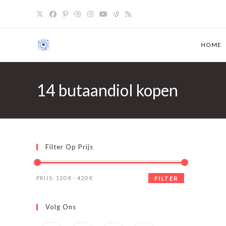
Overslaan
naar
inhoud
HOME
14 butaandiol kopen
Filter Op Prijs
Min.
Max.
PRIJS:
120 €
-
420 €
FILTER
prijs
prijs
Volg Ons