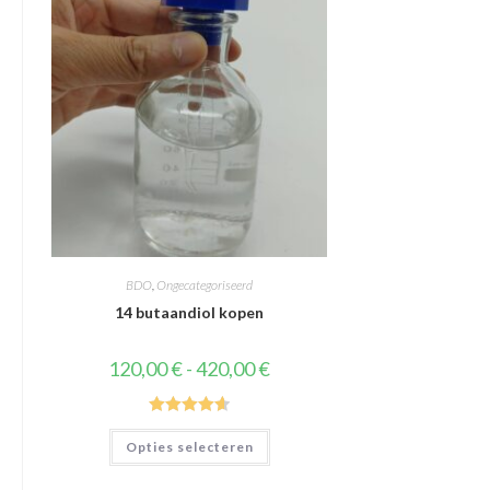
BDO
,
Ongecategoriseerd
14 butaandiol kopen
Prijsklasse:
120,00
€
-
420,00
€
120,00 €
tot
420,00 €
Waardering
Dit
Opties selecteren
product
4.67
uit 5
heeft
meerdere