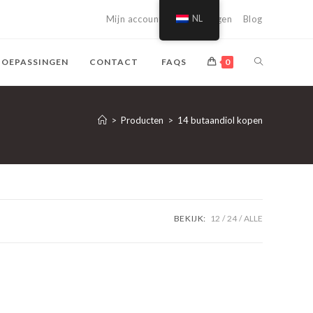
Mijn account
Winkelwagen
NL
Blog
NAAR
TOEPASSINGEN
CONTACT
FAQS
0
WEBSITE
>
Producten
>
14 butaandiol kopen
ZOEKEN
TOGGLE
BEKIJK:
12
24
ALLE