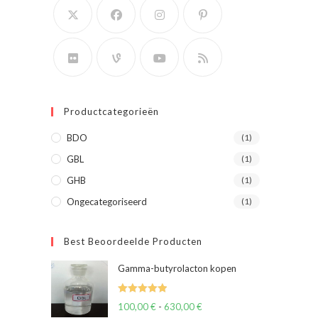
Productcategorieën
BDO
(1)
GBL
(1)
GHB
(1)
Ongecategoriseerd
(1)
Best Beoordeelde Producten
Gamma-butyrolacton kopen
Waardering
100,00
€
-
630,00
€
Prijsklasse:
5.00
uit 5