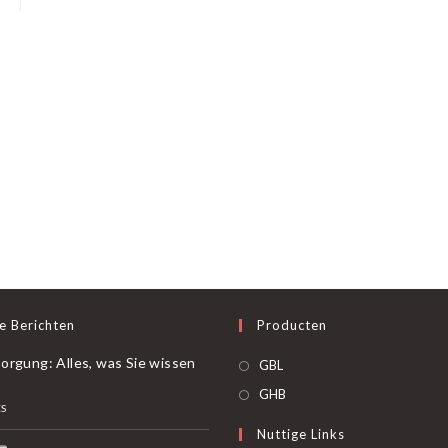
variaties.
Deze
optie
kan
gekozen
worden
op
de
productpagina
e Berichten
Producten
orgung: Alles, was Sie wissen
Opent
GBL
in
Opent
GHB
ES
een
in
Nuttige Links
nieuw
een