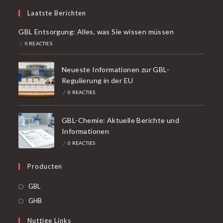
Laatste Berichten
GBL Entsorgung: Alles, was Sie wissen müssen
/
0 REACTIES
Neueste Informationen zur GBL-
Regulierung in der EU
/
0 REACTIES
GBL-Chemie: Aktuelle Berichte und
Informationen
/
0 REACTIES
Producten
Opent
GBL
in
Opent
GHB
een
in
Nuttige Links
nieuw