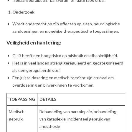
Illegaal gebruikt als "partydrug" of "date rape drug".
Onderzoek:
Wordt onderzocht op zijn effecten op slaap, neurologische
aandoeningen en mogelijke therapeutische toepassingen.
Veiligheid en hantering:
GHB heeft een hoog risico op misbruik en afhankelijkheid.
Het is in veel landen streng gereguleerd en gecategoriseerd
als een gereguleerde stof.
Een juiste dosering en medisch toezicht zijn cruciaal om
overdosering en bijwerkingen te voorkomen.
TOEPASSING
DETAILS
Medisch
Behandeling van narcolepsie, behandeling
gebruik
van kataplexie, incidenteel gebruik van
anesthesie