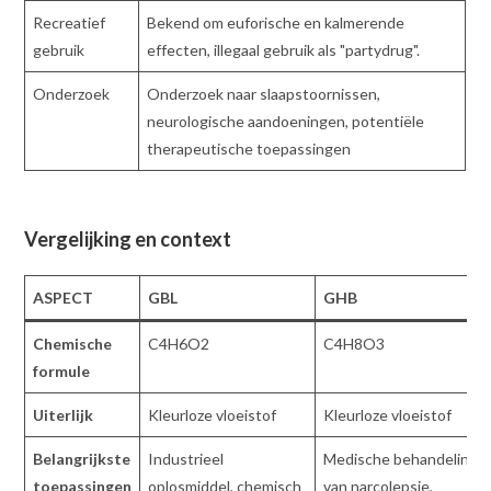
Recreatief
Bekend om euforische en kalmerende
gebruik
effecten, illegaal gebruik als "partydrug".
Onderzoek
Onderzoek naar slaapstoornissen,
neurologische aandoeningen, potentiële
therapeutische toepassingen
Vergelijking en context
ASPECT
GBL
GHB
Chemische
C4H6O2
C4H8O3
formule
Uiterlijk
Kleurloze vloeistof
Kleurloze vloeistof
Belangrijkste
Industrieel
Medische behandeling
toepassingen
oplosmiddel, chemisch
van narcolepsie,