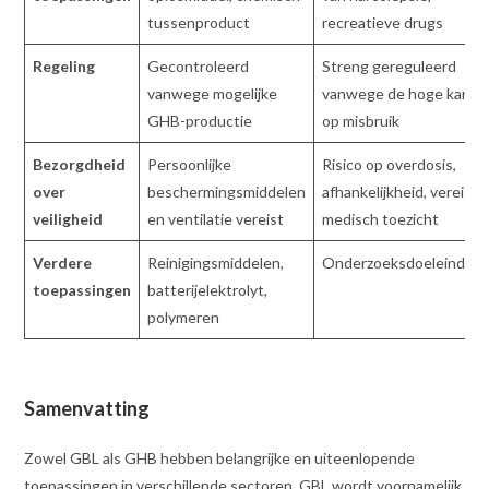
tussenproduct
recreatieve drugs
Regeling
Gecontroleerd
Streng gereguleerd
vanwege mogelijke
vanwege de hoge kans
GHB-productie
op misbruik
Bezorgdheid
Persoonlijke
Risico op overdosis,
over
beschermingsmiddelen
afhankelijkheid, vereist
veiligheid
en ventilatie vereist
medisch toezicht
Verdere
Reinigingsmiddelen,
Onderzoeksdoeleinden
toepassingen
batterijelektrolyt,
polymeren
Samenvatting
Zowel GBL als GHB hebben belangrijke en uiteenlopende
toepassingen in verschillende sectoren. GBL wordt voornamelijk