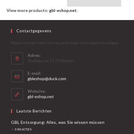
View more products:
gbl-eshop.net
.
Contactgegevens
Neem contact met ons op voor meer informatie en vragen
Adres:
Weißgasse 1170 Wenen
E-mail:
gbleshop@duck.com
Website:
gbl-eshop.net
Laatste Berichten
GBL Entsorgung: Alles, was Sie wissen müssen
/
0 REACTIES