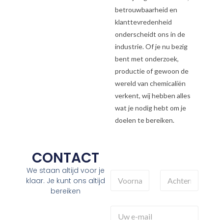
betrouwbaarheid en
klanttevredenheid
onderscheidt ons in de
industrie. Of je nu bezig
bent met onderzoek,
productie of gewoon de
wereld van chemicaliën
verkent, wij hebben alles
wat je nodig hebt om je
doelen te bereiken.
CONTACT
S
We staan altijd voor je
V
A
u
klaar. Je kunt ons altijd
o
c
b
bereiken
o
h
j
r
t
e
U
n
e
c
w