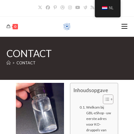
NL
0
CONTACT
>
CONTACT
Inhoudsopgave
Welkom bij
GBL-eShop - uw
eerste adres
voor KO-
druppels van