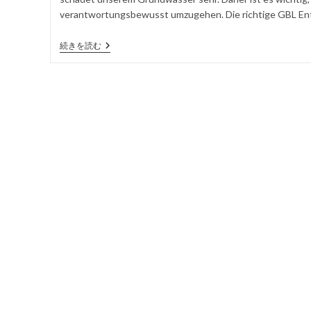
た
ゴ
を
verantwortungsbewusst umzugehen. Die richtige GBL Ents
記
リ
投
事
ー
稿
GBL
続きを読む
す
Entsorgung:
る
Alles,
Was
Sie
Wissen
Müssen