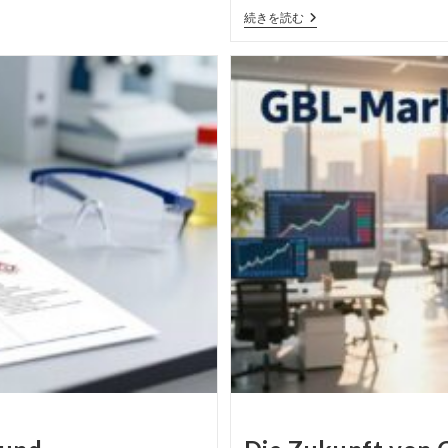
事
ー
Neueste
続きを読む
Informationen
Zur
GBL-
Regulierung
In
Der
EU