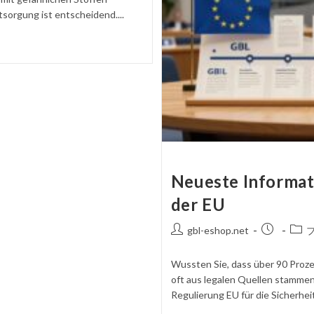
orgung ist entscheidend....
Neueste Informat
der EU
投
掲
投
gbl-eshop.net
稿
載
稿
者
さ
カ
Wussten Sie, dass über 90 Prozen
れ
テ
oft aus legalen Quellen stammen
た
ゴ
Regulierung EU für die Sicherheit.
記
リ