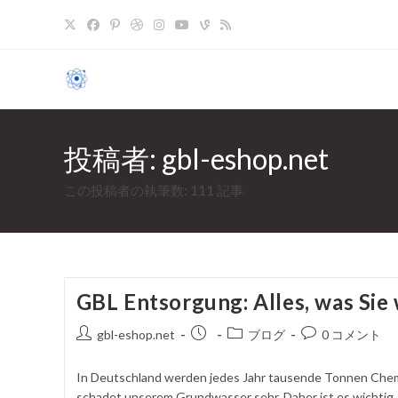
コ
ン
テ
ン
ツ
へ
ス
投稿者:
gbl-eshop.net
キ
ッ
この投稿者の執筆数: 111 記事
プ
GBL Entsorgung: Alles, was Sie
投
掲
投
コ
gbl-eshop.net
ブログ
0 コメント
稿
載
稿
メ
者
さ
カ
ン
In Deutschland werden jedes Jahr tausende Tonnen Chemi
れ
テ
ト
schadet unserem Grundwasser sehr. Daher ist es wichtig, 