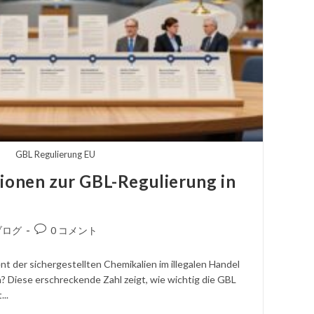
サ
イ
ト
GBL Regulierung EU
検
ionen zur GBL-Regulierung in
索
コ
ブログ
0 コメント
メ
ン
t der sichergestellten Chemikalien im illegalen Handel
ト
? Diese erschreckende Zahl zeigt, wie wichtig die GBL
を
..
投