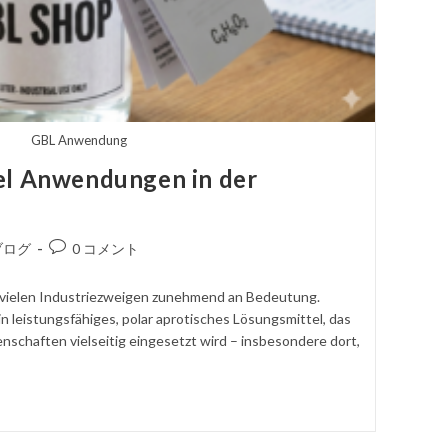
GBL Anwendung
el Anwendungen in der
コ
ブログ
0 コメント
メ
ン
vielen Industriezweigen zunehmend an Bedeutung.
ト
 leistungsfähiges, polar aprotisches Lösungsmittel, das
を
nschaften vielseitig eingesetzt wird – insbesondere dort,
投
稿
す
る