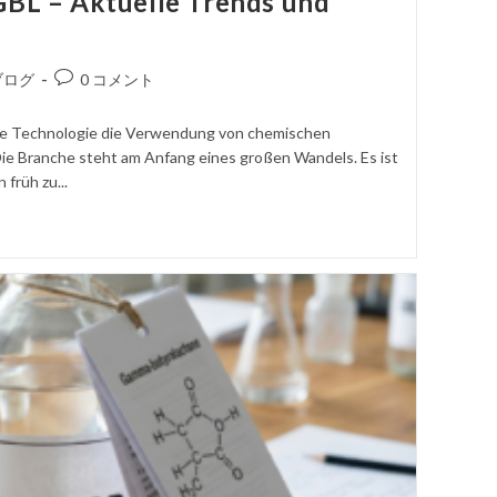
GBL – Aktuelle Trends und
コ
ブログ
0 コメント
メ
ン
 wie Technologie die Verwendung von chemischen
ト
ie Branche steht am Anfang eines großen Wandels. Es ist
を
früh zu...
投
稿
す
る