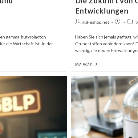
 und
Die Zukunft von 
Entwicklungen
投
掲
投
gbl-eshop.net
稿
載
稿
者
さ
カ
nnen gamma-butyrolacton
Haben Sie sich jemals gefragt,
れ
テ
r die Wirtschaft ist. In der
Grundstoffen verändern kann? D
た
ゴ
wichtig, die neuen Entwicklungen 
記
リ
事
ー
Die
続きを読む
Zukunft
Von
GBL
–
Aktuelle
Trends
Und
Entwicklungen