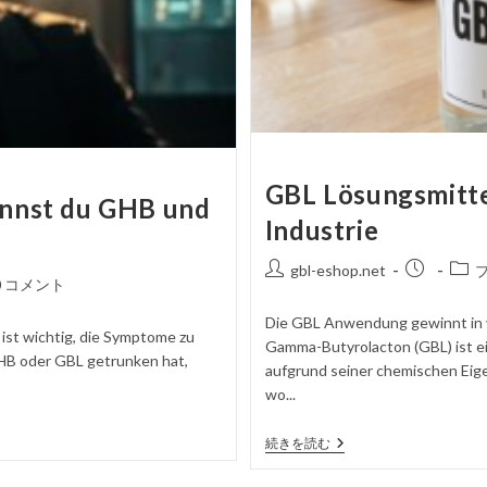
GBL Lösungsmitt
nnst du GHB und
Industrie
投
掲
投
gbl-eshop.net
0 コメント
稿
載
稿
者
さ
カ
Die GBL Anwendung gewinnt in 
ist wichtig, die Symptome zu
れ
テ
Gamma-Butyrolacton (GBL) ist ein
た
ゴ
HB oder GBL getrunken hat,
aufgrund seiner chemischen Eige
記
リ
wo...
事
ー
GBL
続きを読む
Lösungsmittel
Anwendungen