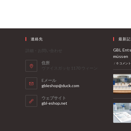
Erkennst
Du
GHB
Und
GBL
In
Deinem
Drink
連絡先
最新記
GBL Ents
詳細・お問い合わせ
müssen
住所
/
0 コメン
ヴァイスガッセ 1170 ウィーン
Eメール
ア
gbleshop@duck.com
プ
リ
ウェブサイト
ケ
gbl-eshop.net
ー
シ
ョ
ン
で