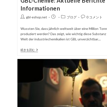
GBL-Chemie: Aktuelle Berichte
Informationen
投
掲
投
コ
gbl-eshop.net
ブログ
0 コメント
稿
載
稿
メ
者
さ
カ
ン
Wussten Sie, dass jährlich weltweit über eine Million To
れ
テ
ト
produziert werden? Das zeigt, wie wichtig diese Substanz fü
た
ゴ
を
Welt der industriechemikalien ist GBL unverzichtbar....
記
リ
投
事
ー
稿
GBL-
続きを読む
す
Chemie:
る
Aktuelle
Berichte
Und
Informationen