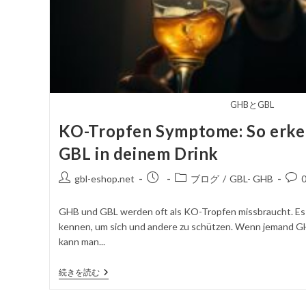
GHBとGBL
KO-Tropfen Symptome: So erke
GBL in deinem Drink
投
掲
投
コ
gbl-eshop.net
ブログ
/
GBL- GHB
稿
載
稿
メ
者
さ
カ
ン
GHB und GBL werden oft als KO-Tropfen missbraucht. Es 
れ
テ
ト
kennen, um sich und andere zu schützen. Wenn jemand G
た
ゴ
を
kann man...
記
リ
投
事
ー
稿
KO-
続きを読む
す
Tropfen
る
Symptome:
So