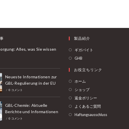
In
Der
Industrie
事
製品紹介
orgung: Alles, was Sie wissen
新
ギガバイト
し
新
GHB
ト
い
し
お役立ちリンク
タ
い
Neueste Informationen zur
ブ
タ
ホーム
GBL-Regulierung in der EU
で
ブ
ショップ
/
0 コメント
開
で
返金ポリシー
く
開
GBL-Chemie: Aktuelle
よくあるご質問
く
Berichte und Informationen
Haftungsausschluss
/
0 コメント