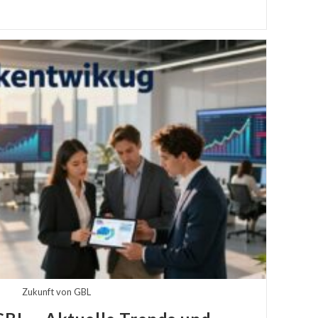
稿
す
る
Zukunft von GBL