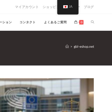
マイアカウント
ショッピング・トロリー
JA
ブログ
ト
ーション
コンタクト
よくあるご質問
0
グ
>
gbl-eshop.net
ル
ウ
ェ
ブ