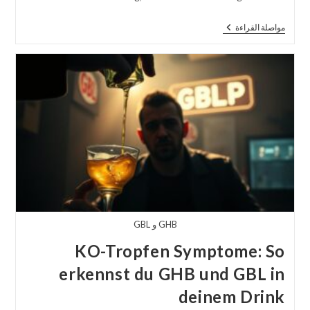
Die
مواصلة القراءة
Zukunft
Von
GBL
–
Aktuelle
Trends
Und
Entwicklungen
GHB و GBL
KO-Tropfen Symptome: So
erkennst du GHB und GBL in
deinem Drink