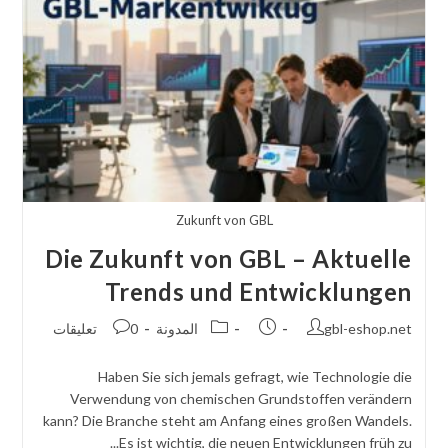
Informationen
Zukunft von GBL
Die Zukunft von GBL – Aktuelle
Trends und Entwicklungen
مؤلف
تم
فئة
نشر
gbl-eshop.net
المدونة
0 تعليقات
المنشور:
نشر
الوظيفة:
التعليقات:
المنشور:
Haben Sie sich jemals gefragt, wie Technologie die
Verwendung von chemischen Grundstoffen verändern
kann? Die Branche steht am Anfang eines großen Wandels.
Es ist wichtig, die neuen Entwicklungen früh zu...