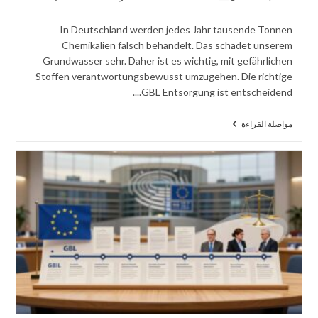
المنشور:
نشر
الوظيفة:
التعليقات:
المنشور:
In Deutschland werden jedes Jahr tausende Tonnen
Chemikalien falsch behandelt. Das schadet unserem
Grundwasser sehr. Daher ist es wichtig, mit gefährlichen
Stoffen verantwortungsbewusst umzugehen. Die richtige
GBL Entsorgung ist entscheidend....
GBL
مواصلة القراءة
Entsorgung:
Alles,
Was
Sie
Wissen
Müssen