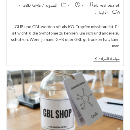
مؤلف
تم
فئة
gbl-eshop.net
المدونة
/
GBL- GHB
المنشور:
نشر
الوظيفة:
نشر
0 تعليقات
المنشور:
التعليقات:
GHB und GBL werden oft als KO-Tropfen missbraucht. Es
ist wichtig, die Symptome zu kennen, um sich und andere zu
schützen. Wenn jemand GHB oder GBL getrunken hat, kann
man...
KO-
مواصلة القراءة
Tropfen
Symptome:
So
Erkennst
Du
GHB
Und
GBL
In
Deinem
Drink