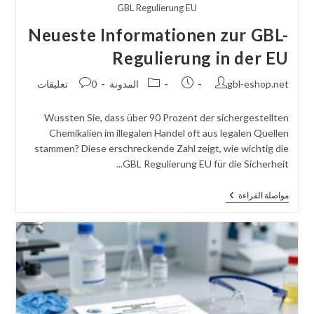
GBL Regulierung EU
Neueste Informationen zur GBL-
Regulierung in der EU
مؤلف
تم
فئة
نشر
gbl-eshop.net
المدونة
0 تعليقات
المنشور:
نشر
الوظيفة:
التعليقات:
المنشور:
Wussten Sie, dass über 90 Prozent der sichergestellten
Chemikalien im illegalen Handel oft aus legalen Quellen
stammen? Diese erschreckende Zahl zeigt, wie wichtig die
GBL Regulierung EU für die Sicherheit...
Neueste
مواصلة القراءة
Informationen
Zur
GBL-
Regulierung
In
Der
EU