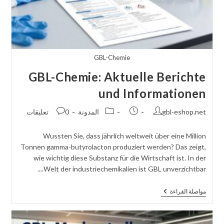
GBL-Chemie
GBL-Chemie: Aktuelle Berichte
und Informationen
مؤلف
تم
فئة
نشر
gbl-eshop.net
المدونة
0 تعليقات
المنشور:
نشر
الوظيفة:
التعليقات:
المنشور:
Wussten Sie, dass jährlich weltweit über eine Million
Tonnen gamma-butyrolacton produziert werden? Das zeigt,
wie wichtig diese Substanz für die Wirtschaft ist. In der
Welt der industriechemikalien ist GBL unverzichtbar....
GBL-
مواصلة القراءة
Chemie:
Aktuelle
Berichte
Und