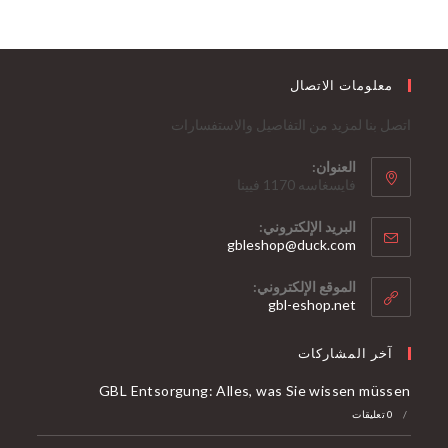
معلومات الاتصال
اتصل بنا لمزيد من التفاصيل والاستفسارات
العنوان:
فايسغاسه 1170 فيينا
البريد الإلكتروني:
يفتح
gbleshop@duck.com
في
تطبيقك
الموقع الإلكتروني:
gbl-eshop.net
آخر المشاركات
GBL Entsorgung: Alles, was Sie wissen müssen
/
0 تعليقات