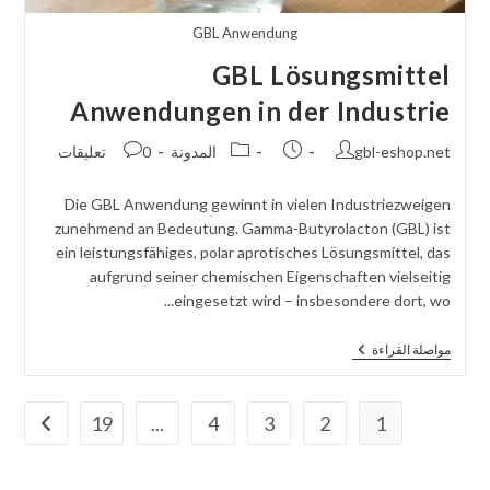
GBL Anwendung
GBL Lösungsmittel
Anwendungen in der Industrie
مؤلف
تم
فئة
نشر
gbl-eshop.net
المدونة
0 تعليقات
المنشور:
نشر
الوظيفة:
التعليقات:
المنشور:
Die GBL Anwendung gewinnt in vielen Industriezweigen
zunehmend an Bedeutung. Gamma-Butyrolacton (GBL) ist
ein leistungsfähiges, polar aprotisches Lösungsmittel, das
aufgrund seiner chemischen Eigenschaften vielseitig
eingesetzt wird – insbesondere dort, wo...
GBL
مواصلة القراءة
Lösungsmittel
Anwendungen
In
Der
19
...
4
3
2
1
انتقل إ
Industrie