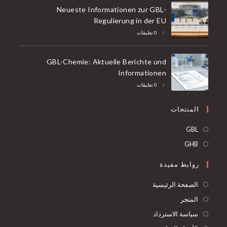
Neueste Informationen zur GBL-
Regulierung in der EU
/
0 تعليقات
GBL-Chemie: Aktuelle Berichte und
Informationen
/
0 تعليقات
المنتجات
فتح
GBL
في
فتح
GHB
علامة
في
روابط مفيدة
تبويب
علامة
جديدة
تبويب
الصفحة الرئيسية
جديدة
المتجر
سياسة الاسترداد