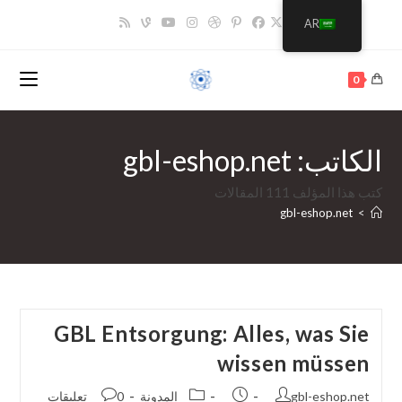
خطي
AR
لى
لمحتوى
0
الكاتب:
gbl-eshop.net
كتب هذا المؤلف 111 المقالات
gbl-eshop.net
>
GBL Entsorgung: Alles, was Sie
wissen müssen
مؤلف
تم
فئة
نشر
gbl-eshop.net
المدونة
0 تعليقات