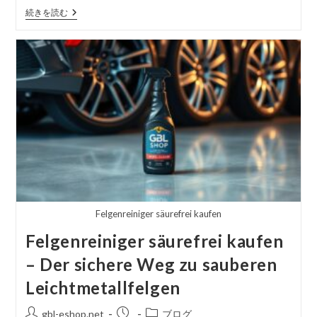
る
Felgenversiegelung
続きを読む
Für
Leichtmetallfelgen
–
Langanhaltender
Schutz
&
Glanz
Felgenreiniger säurefrei kaufen
Felgenreiniger säurefrei kaufen
– Der sichere Weg zu sauberen
Leichtmetallfelgen
投
掲
投
gbl-eshop.net
ブログ