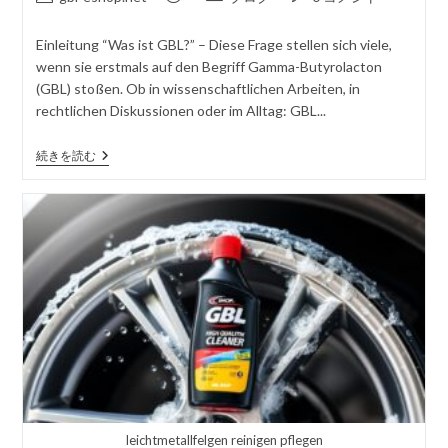
稿
載
稿
メ
者
さ
カ
ン
Einleitung “Was ist GBL?” – Diese Frage stellen sich viele,
れ
テ
ト
wenn sie erstmals auf den Begriff Gamma-Butyrolacton
た
ゴ
を
(GBL) stoßen. Ob in wissenschaftlichen Arbeiten, in
記
リ
投
rechtlichen Diskussionen oder im Alltag: GBL...
事
ー
稿
す
Was
続きを読む
る
Ist
GBL?
Rechts-
Und
Chemiehandbuch
2026
leichtmetallfelgen reinigen pflegen