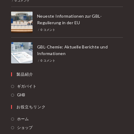
/
0 コメント
く
Neueste Informationen zur GBL-
Regulierung in der EU
/
0 コメント
GBL-Chemie: Aktuelle Berichte und
Informationen
/
0 コメント
製品紹介
新
ギガバイト
し
新
GHB
い
し
お役立ちリンク
タ
い
ブ
タ
ホーム
で
ブ
ショップ
開
で