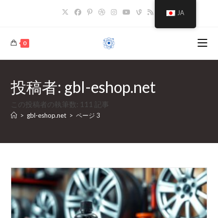
コ
JA
ン
テ
ン
0
ツ
へ
ス
投稿者:
gbl-eshop.net
キ
ッ
この投稿者の執筆数: 111 記事
プ
>
gbl-eshop.net
>
ページ 3