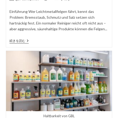
稿
載
稿
者
さ
カ
Einführung Wer Leichtmetallfelgen fährt, kennt das
れ
テ
Problem: Bremsstaub, Schmutz und Salz setzen sich
た
ゴ
hartnäckig fest. Ein normaler Reiniger reicht oft nicht aus –
記
リ
aber aggressive, säurehaltige Produkte können die Felgen...
事
ー
Felgenreiniger
続きを読む
Säurefrei
Kaufen
–
Der
Sichere
Weg
Zu
Sauberen
Leichtmetallfelgen
Haltbarkeit von GBL