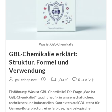
Haltbar
Und
Tipps
Zur
Lagerung
Was ist GBL-Chemikalie
GBL-Chemikalie erklärt:
Struktur, Formel und
Verwendung
投
掲
投
コ
gbl-eshop.net
ブログ
0 コメント
稿
載
稿
メ
者
さ
カ
ン
Einführung: Was ist GBL-Chemikalie? Die Frage „Was ist
れ
テ
ト
GBL-Chemikalie?“ taucht häufig in wissenschaftlichen,
た
ゴ
を
rechtlichen und industriellen Kontexten auf.GBL steht für
記
リ
投
Gamma-Butyrolacton, eine farblose, hygroskopische
事
ー
稿