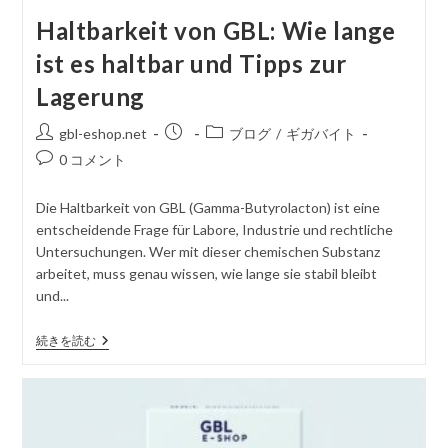
Haltbarkeit von GBL: Wie lange
ist es haltbar und Tipps zur
Lagerung
投
掲
投
gbl-eshop.net
ブログ
/
ギガバイト
稿
載
稿
コ
0 コメント
者
さ
カ
メ
れ
テ
ン
Die Haltbarkeit von GBL (Gamma-Butyrolacton) ist eine
た
ゴ
ト
entscheidende Frage für Labore, Industrie und rechtliche
記
リ
を
Untersuchungen. Wer mit dieser chemischen Substanz
事
ー
投
arbeitet, muss genau wissen, wie lange sie stabil bleibt
稿
und...
す
る
Haltbarkeit
続きを読む
Von
GBL:
Wie
Lange
Ist
Es