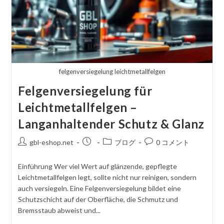
felgenversiegelung leichtmetallfelgen
Felgenversiegelung für
Leichtmetallfelgen –
Langanhaltender Schutz & Glanz
投
掲
投
コ
gbl-eshop.net
ブログ
0 コメント
稿
載
稿
メ
者
さ
カ
ン
Einführung Wer viel Wert auf glänzende, gepflegte
れ
テ
ト
Leichtmetallfelgen legt, sollte nicht nur reinigen, sondern
た
ゴ
を
auch versiegeln. Eine Felgenversiegelung bildet eine
記
リ
投
Schutzschicht auf der Oberfläche, die Schmutz und
事
ー
稿
Bremsstaub abweist und...
す