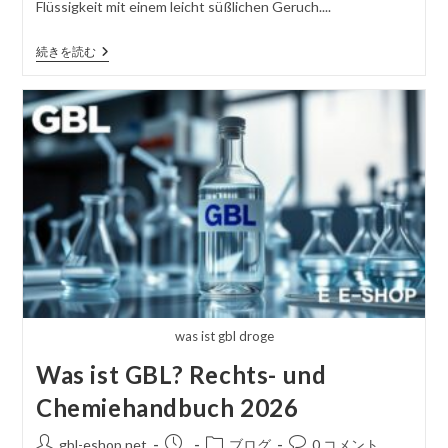
Flüssigkeit mit einem leicht süßlichen Geruch....
す
る
GBL-
続きを読む
Chemikalie
Erklärt:
Struktur,
Formel
Und
Verwendung
was ist gbl droge
Was ist GBL? Rechts- und
Chemiehandbuch 2026
投
掲
投
コ
gbl-eshop.net
ブログ
0 コメント