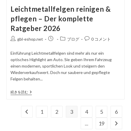
Leichtmetallfelgen reinigen &
pflegen – Der komplette
Ratgeber 2026
投
掲
投
コ
gbl-eshop.net
ブログ
0 コメント
稿
載
稿
メ
者
さ
カ
ン
Einführung Leichtmetallfelgen sind mehr als nur ein
れ
テ
ト
optisches Highlight am Auto. Sie geben Ihrem Fahrzeug
た
ゴ
を
einen modernen, sportlichen Look und steigern den
記
リ
投
Wiederverkaufswert. Doch nur saubere und gepflegte
事
ー
稿
Felgen behalten...
す
る
Leichtmetallfelgen
続きを読む
Reinigen
&
Pflegen
–
1
2
3
4
5
6
前のページヘ
Der
Komplette
...
19
次のペ
Ratgeber
2026