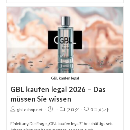
Vs
GBL
–
Molekülstruktur
Und
Wirkdauer
GBL kaufen legal
GBL kaufen legal 2026 – Das
müssen Sie wissen
投
掲
投
コ
gbl-eshop.net
ブログ
0 コメント
稿
載
稿
メ
者
さ
カ
ン
Einleitung Die Frage „GBL kaufen legal?“ beschäftigt seit
れ
テ
ト
Jahren nicht nur Konsumenten, sondern auch