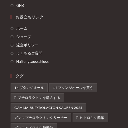
し
新
GHB
い
し
お役立ちリンク
タ
い
ブ
タ
ホーム
で
ブ
ショップ
開
で
返金ポリシー
く
開
よくあるご質問
く
Haftungsausschluss
タグ
14 ブタンジオール
14 ブタンジオールを買う
Γ-ブチロラクトンを購入する
GAMMA-BUTYROLACTON KAUFEN 2025
ガンマブチロラクトンクリーナー
Γ-ヒドロキシ酪酸
ガンマヒドロキシ酪酸熱