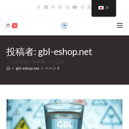
コ
JA
ン
テ
ン
0
ツ
へ
ス
投稿者:
gbl-eshop.net
キ
ッ
この投稿者の執筆数: 111 記事
プ
>
gbl-eshop.net
>
ページ 4