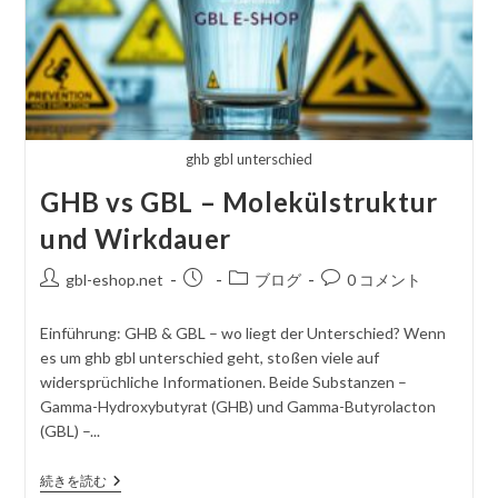
ghb gbl unterschied
GHB vs GBL – Molekülstruktur
und Wirkdauer
投
掲
投
コ
gbl-eshop.net
ブログ
0 コメント
稿
載
稿
メ
者
さ
カ
ン
Einführung: GHB & GBL – wo liegt der Unterschied? Wenn
れ
テ
ト
es um ghb gbl unterschied geht, stoßen viele auf
た
ゴ
を
widersprüchliche Informationen. Beide Substanzen –
記
リ
投
Gamma-Hydroxybutyrat (GHB) und Gamma-Butyrolacton
事
ー
稿
(GBL) –...
す
る
GHB
続きを読む