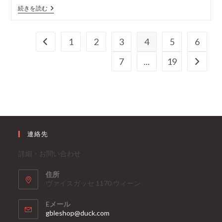
す
プ
続きを読む
る
ロ
ク
リ
ー
1
2
3
4
5
6
前のページヘ
ン・
ク
7
...
19
次のペ
リ
ー
ニ
ン
グ
GBL
-
ド
イ
連絡先
ツ
の
プ
詳細・お問い合わせ
ロ
フ
住所
ェ
ッ
ヴァイスガッセ 1170 ウィーン
シ
ョ
Eメール
ナ
ア
gbleshop@duck.com
ル・
プ