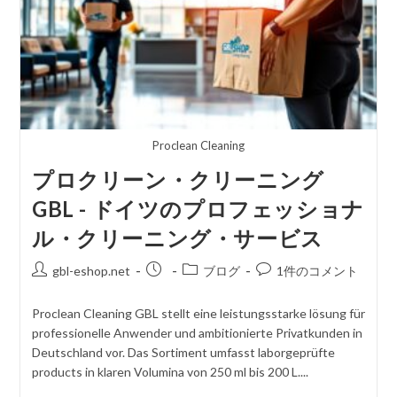
Proclean Cleaning
プロクリーン・クリーニング
GBL - ドイツのプロフェッショナ
ル・クリーニング・サービス
投
掲
投
コ
gbl-eshop.net
ブログ
1件のコメント
稿
載
稿
メ
者
さ
カ
ン
Proclean Cleaning GBL stellt eine leistungsstarke lösung für
れ
テ
ト
professionelle Anwender und ambitionierte Privatkunden in
た
ゴ
を
Deutschland vor. Das Sortiment umfasst laborgeprüfte
記
リ
投
products in klaren Volumina von 250 ml bis 200 L....
事
ー
稿