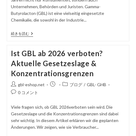
た
ゴ
を
Unternehmen, Behörden und Juristen. Gamma-
記
リ
投
Butyrolacton (GBL) ist eine vielseitig eingesetzte
事
ー
稿
Chemikalie, die sowohl in der Industrie...
す
る
GBL
続きを読む
Kaufen
Legal
2026
Ist GBL ab 2026 verboten?
–
Das
Aktuelle Gesetzeslage &
Müssen
Sie
Konzentrationsgrenzen
Wissen
投
掲
投
gbl-eshop.net
ブログ
/
GBL- GHB
稿
載
稿
コ
0 コメント
者
さ
カ
メ
れ
テ
ン
Viele fragen sich, ob GBL 2026verboten sein wird. Die
た
ゴ
ト
Gesetzeslage und die Konzentrationsgrenzen sind dabei
記
リ
を
sehr wichtig. In diesem Artikel erklären wir die geplanten
事
ー
投
Änderungen. Wir zeigen, wie sie Verbraucher...
稿