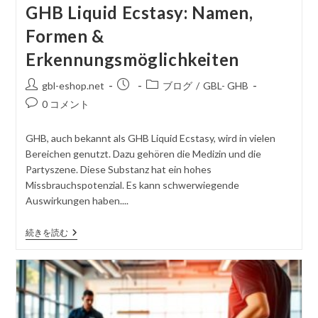
GHB Liquid Ecstasy: Namen,
Formen &
Erkennungsmöglichkeiten
投
掲
投
gbl-eshop.net
ブログ
/
GBL- GHB
稿
載
稿
コ
0 コメント
者
さ
カ
メ
れ
テ
ン
GHB, auch bekannt als GHB Liquid Ecstasy, wird in vielen
た
ゴ
ト
Bereichen genutzt. Dazu gehören die Medizin und die
記
リ
を
Partyszene. Diese Substanz hat ein hohes
事
ー
投
Missbrauchspotenzial. Es kann schwerwiegende
稿
Auswirkungen haben....
す
る
GHB
続きを読む
Liquid
Ecstasy:
Namen,
Formen
&
Erkennungsmöglichkeiten