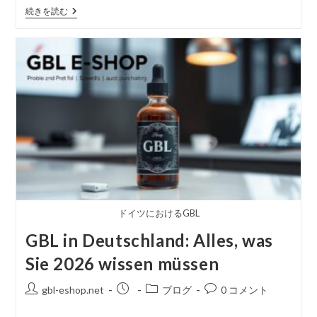
す
Ist
続きを読む
る
GBL
Ab
2026
Verboten?
Aktuelle
Gesetzeslage
&
Konzentrationsgrenzen
ドイツにおけるGBL
GBL in Deutschland: Alles, was
Sie 2026 wissen müssen
投
掲
投
コ
gbl-eshop.net
ブログ
0 コメント
稿
載
稿
メ