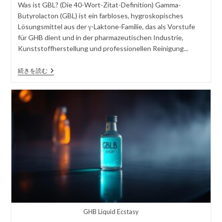
者
さ
カ
ン
Was ist GBL? (Die 40-Wort-Zitat-Definition) Gamma-
れ
テ
ト
Butyrolacton (GBL) ist ein farbloses, hygroskopisches
た
ゴ
を
Lösungsmittel aus der γ-Laktone-Familie, das als Vorstufe
記
リ
投
für GHB dient und in der pharmazeutischen Industrie,
事
ー
稿
Kunststoff­herstellung und professionellen Reinigung...
す
る
GBL
続きを読む
In
Deutschland:
Alles,
Was
Sie
2026
Wissen
Müssen
GHB Liquid Ecstasy