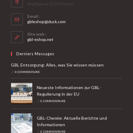
Weißgasse 1170 Vienne
Email :
S'ouvre
gbleshop@duck.com
dans
votre
Site web :
application
gbl-eshop.net
Derniers Messages
GBL Entsorgung: Alles, was Sie wissen müssen
/
0 COMMENTAIRE
Neueste Informationen zur GBL-
Regulierung in der EU
/
0 COMMENTAIRE
GBL-Chemie: Aktuelle Berichte und
Informationen
/
0 COMMENTAIRE