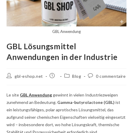
GBL Anwendung
GBL Lösungsmittel
Anwendungen in der Industrie
Auteur
Poste
Catégorie
Commentaires
gbl-eshop.net
Blog
0 commentaire
de
publié
de
de
la
:
poste
la
publication
:
poste
Le site
GBL Anwendung
gewinnt in vielen Industriezweigen
:
:
zunehmend an Bedeutung.
Gamma-butyrolactone (GBL)
ist
ein leistungsfähiges, polar aprotisches Lösungsmittel, das
aufgrund seiner chemischen Eigenschaften vielseitig eingesetzt
wird – insbesondere dort, wo hohe Lösungskraft, thermische
Stabilität und Prozesssicherheit erforderlich sind.