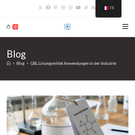
Skip
FR
to
content
0
Blog
>
Blog
>
GBL Lösungsmittel Anwendungen in der Industrie