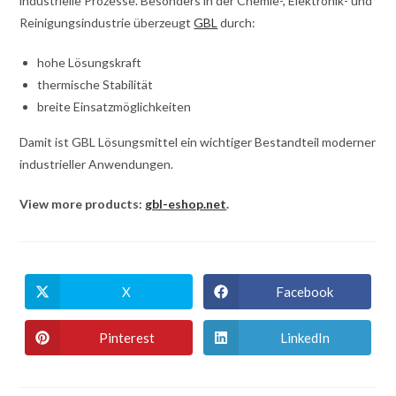
industrielle Prozesse. Besonders in der Chemie-, Elektronik- und
Reinigungsindustrie überzeugt
GBL
durch:
hohe Lösungskraft
thermische Stabilität
breite Einsatzmöglichkeiten
Damit ist GBL Lösungsmittel ein wichtiger Bestandteil moderner
industrieller Anwendungen.
View more products:
gbl-eshop.net
.
X
Facebook
S'ouvre
S'ouvre
dans
dans
une
une
nouvelle
nouvelle
Pinterest
LinkedIn
S'ouvre
S'ouvre
fenêtre
fenêtre
dans
dans
une
une
nouvelle
nouvelle
fenêtre
fenêtre