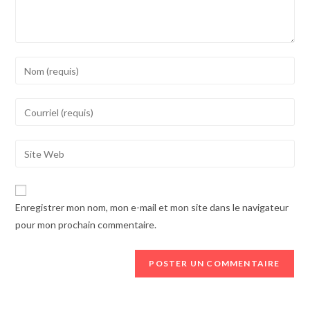
Entrez
votre
nom
Saisissez
ou
votre
votre
adresse
Saisissez
nom
électronique
l'URL
d'utilisateur
pour
de
pour
commenter
votre
commenter
Enregistrer mon nom, mon e-mail et mon site dans le navigateur
site
pour mon prochain commentaire.
web
(facultatif)