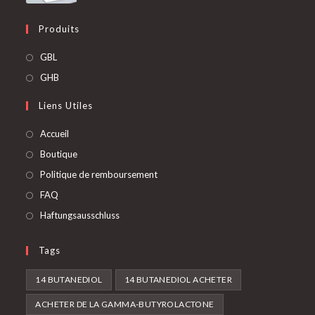
Produits
S'ouvre
GBL
dans
S'ouvre
GHB
un
dans
Liens Utiles
nouvel
un
onglet
nouvel
Accueil
onglet
Boutique
Politique de remboursement
FAQ
Haftungsausschluss
Tags
14 BUTANEDIOL
14 BUTANEDIOL ACHETER
ACHETER DE LA GAMMA-BUTYROLACTONE