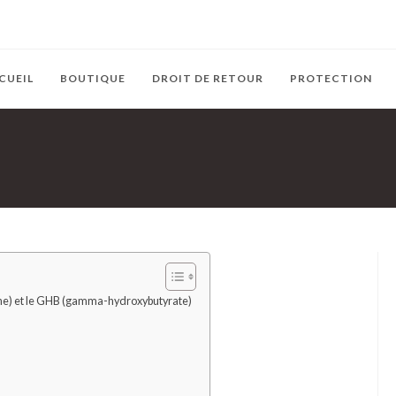
CUEIL
BOUTIQUE
DROIT DE RETOUR
PROTECTION
one) et le GHB (gamma-hydroxybutyrate)