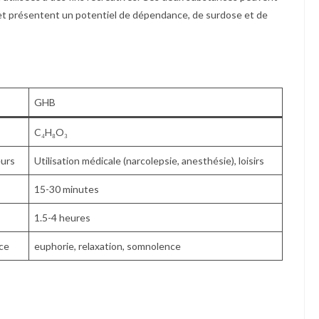
 et présentent un potentiel de dépendance, de surdose et de
GHB
C₄H₈O₃
eurs
Utilisation médicale (narcolepsie, anesthésie), loisirs
15-30 minutes
1.5-4 heures
nce
euphorie, relaxation, somnolence