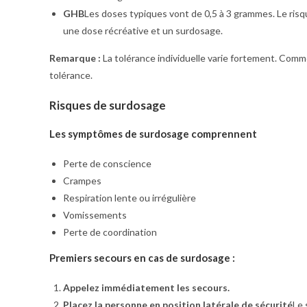
GHB
Les doses typiques vont de 0,5 à 3 grammes. Le risqu
une dose récréative et un surdosage.
Remarque :
La tolérance individuelle varie fortement. Commen
tolérance.
Risques de surdosage
Les symptômes de surdosage comprennent
Perte de conscience
Crampes
Respiration lente ou irrégulière
Vomissements
Perte de coordination
Premiers secours en cas de surdosage :
Appelez immédiatement les secours.
Placez la personne en position latérale de sécurité
Le 