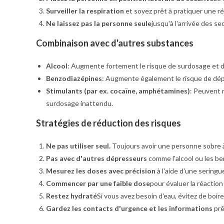
Surveiller la respiration
et soyez prêt à pratiquer une r
Ne laissez pas la personne seule
jusqu'à l'arrivée des se
Combinaison avec d'autres substances
Alcool
: Augmente fortement le risque de surdosage et 
Benzodiazépines
: Augmente également le risque de dépr
Stimulants (par ex. cocaïne, amphétamines)
: Peuvent 
surdosage inattendu.
Stratégies de réduction des risques
Ne pas utiliser seul.
Toujours avoir une personne sobre à
Pas avec d'autres dépresseurs
comme l'alcool ou les be
Mesurez les doses avec précision
à l'aide d'une seringu
Commencer par une faible dose
pour évaluer la réaction
Restez hydraté
Si vous avez besoin d'eau, évitez de boi
Gardez les contacts d'urgence et les informations
prê