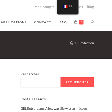
Mon compte
Chariot d'achat
FR
Blog
RECHERCHE
APPLICATIONS
CONTACT
FAQ
0
DE
>
Protection
SITE
WEB
Rechercher
RECHERCHER
Posts récents
GBL Entsorgung: Alles, was Sie wissen müssen