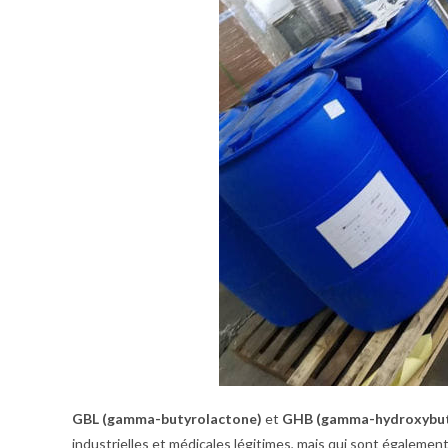
GBL (gamma-butyrolactone)
et
GHB (gamma-hydroxybut
industrielles et médicales légitimes, mais qui sont égalemen