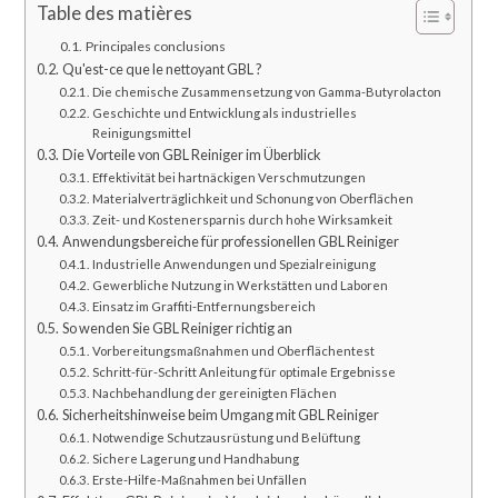
Table des matières
Principales conclusions
Qu'est-ce que le nettoyant GBL ?
Die chemische Zusammensetzung von Gamma-Butyrolacton
Geschichte und Entwicklung als industrielles
Reinigungsmittel
Die Vorteile von GBL Reiniger im Überblick
Effektivität bei hartnäckigen Verschmutzungen
Materialverträglichkeit und Schonung von Oberflächen
Zeit- und Kostenersparnis durch hohe Wirksamkeit
Anwendungsbereiche für professionellen GBL Reiniger
Industrielle Anwendungen und Spezialreinigung
Gewerbliche Nutzung in Werkstätten und Laboren
Einsatz im Graffiti-Entfernungsbereich
So wenden Sie GBL Reiniger richtig an
Vorbereitungsmaßnahmen und Oberflächentest
Schritt-für-Schritt Anleitung für optimale Ergebnisse
Nachbehandlung der gereinigten Flächen
Sicherheitshinweise beim Umgang mit GBL Reiniger
Notwendige Schutzausrüstung und Belüftung
Sichere Lagerung und Handhabung
Erste-Hilfe-Maßnahmen bei Unfällen