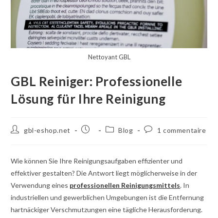
Nettoyant GBL
GBL Reiniger: Professionelle
Lösung für Ihre Reinigung
Auteur
Poste
Catégorie
Commentaires
gbl-eshop.net
Blog
1 commentaire
de
publié
de
de
la
:
poste
la
publication
:
poste
Wie können Sie Ihre Reinigungsaufgaben effizienter und
:
:
effektiver gestalten? Die Antwort liegt möglicherweise in der
Verwendung eines
professionellen Reinigungsmittels
. In
industriellen und gewerblichen Umgebungen ist die Entfernung
hartnäckiger Verschmutzungen eine tägliche Herausforderung.