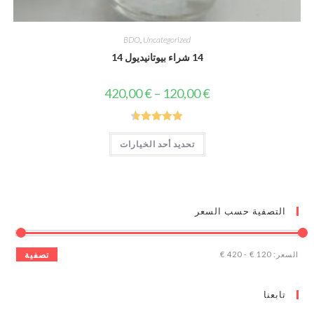
BDO
,
Uncategorized
14 شراء بيوتانيديول 14
نطاق
420,00
€
–
120,00
€
السعر:
من
خلال
تم التقييم
هناك
تحديد أحد الخيارات
العديد
4.67
من 5
من
الأشكال
المختلفة
لهذا
المنتج.
يمكن
ية حسب السعر
اختيار
الخيارات
على
صفحة
المنتج
1
-
420 €
تصفية