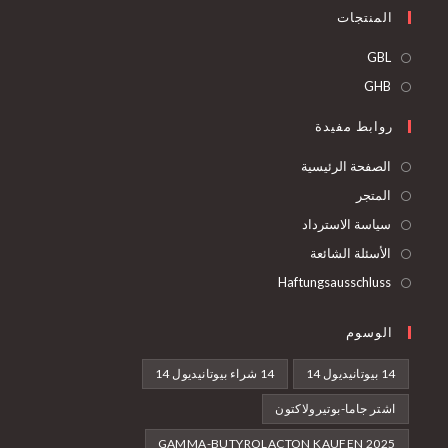
نتجات
فتح
في
فتح
G
علامة
في
بط مفيدة
تبويب
علامة
جديدة
تبويب
فحة الرئيسية
جديدة
جر
سة الاسترداد
ئلة الشائعة
Haftungsausschl
سوم
14 شراء بيوتانيديول 14
جاما-بوتيرولاكتون
GAMMA-BUTYROLACTON KAUFEN 2