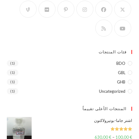
المنتجات
(1)
(1)
(1)
(1)
Uncatego
ات الأعلى تقييماً
بوتيرولاكتون
–
€
630,00
نطاق