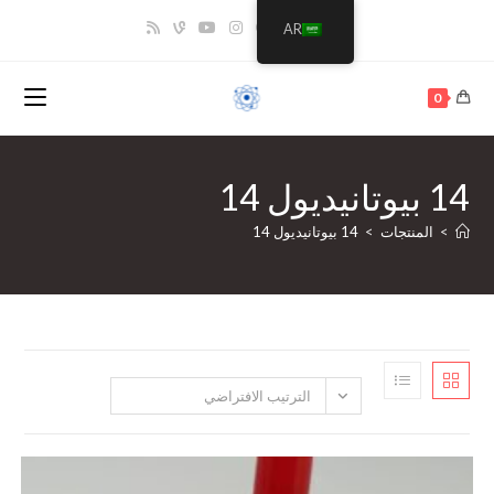
AR
تجات
>
14 بيوتانيديول 14
الترتيب الافتراضي