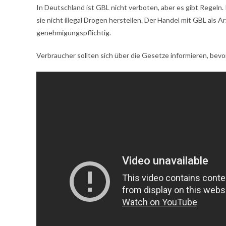
In Deutschland ist GBL nicht verboten, aber es gibt Regeln
sie nicht illegal Drogen herstellen. Der Handel mit GBL als A
genehmigungspflichtig.
Verbraucher sollten sich über die Gesetze informieren, bevo