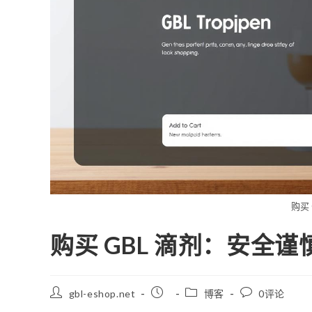
购买 
购买 GBL 滴剂：安全
帖
已
职
发
gbl-eshop.net
博客
0评论
子
发
位
表