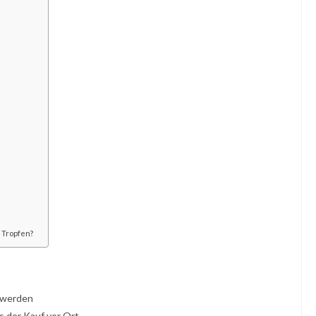
 Tropfen?
n werden
s der Kauf vor Ort