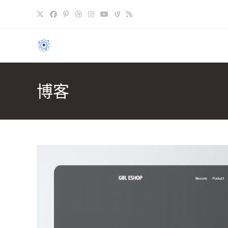
跳
至
内
容
博客