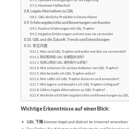
Maximale Haltbarkeit
Legale Alternativen zu GBL
GBL-ähnliche Produkte in Deutschland
Erfahrungsberichte und Bewertungen von Kunden
Positive Erfahrungen mit GBL Tropfen
Negative Erfahrungen und wie man sie vermeidet
GBL und die Zukunft: Trends und Entwicklungen
常见问题
Was sind GBL Tropfen und wofür werden sie verwendet?
购买和持有 GBL 在德国合法吗？
在网上购买 GBL 滴剂有什么好处？
Wie erkenne ich seriöse Anbieter von GBL Tropfen?
Wie bestelle ich GBL Tropfen online?
Wie sollte ich GBL Tropfen dosieren und anwenden?
Wie lagere und bewahre ich GBL Tropfen richtig auf?
Gibt es legale Alternativen zu GBL Tropfen?
Wo finde ich Erfahrungsberichte und Bewertungen zu GBL
Wichtige Erkenntnisse auf einen Blick:
GBL 下降
können legal und diskret im Internet erworbe
Der Online-Kauf bietet mehr Sicherheit und Diskretion al