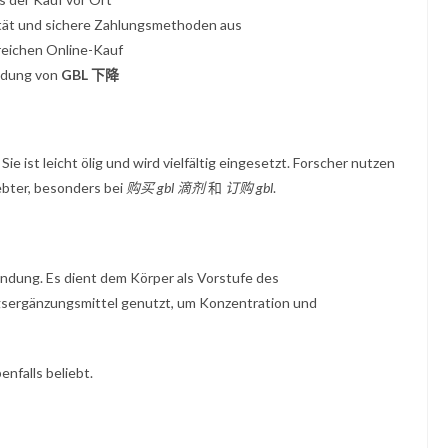
ität und sichere Zahlungsmethoden aus
greichen Online-Kauf
endung von
GBL 下降
ie ist leicht ölig und wird vielfältig eingesetzt. Forscher nutzen
ebter, besonders bei
购买 gbl 滴剂
和
订购 gbl
.
indung. Es dient dem Körper als Vorstufe des
gsergänzungsmittel genutzt, um Konzentration und
enfalls beliebt.