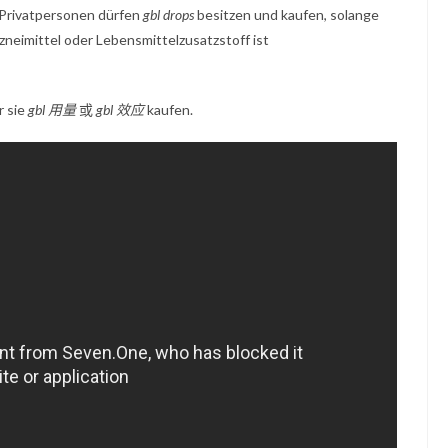
. Privatpersonen dürfen
gbl drops
besitzen und kaufen, solange
rzneimittel oder Lebensmittelzusatzstoff ist
r sie
gbl 用量
或
gbl 效应
kaufen.