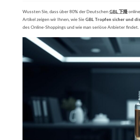
作
布：
类
评
者
别
论：
Wussten Sie, dass über 80% der Deutschen
GBL 下降
online
Artikel zeigen wir Ihnen, wie Sie
GBL Tropfen sicher und dis
des Online-Shoppings und wie man seriöse Anbieter findet.