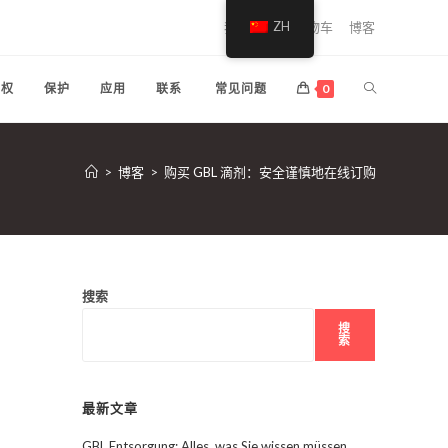
我的账户
ZH
购物车
博客
切
回权
保护
应用
联系
常见问题
0
换
>
博客
>
购买 GBL 滴剂：安全谨慎地在线订购
网
站
搜索
搜
索
搜
最新文章
索
GBL Entsorgung: Alles, was Sie wissen müssen