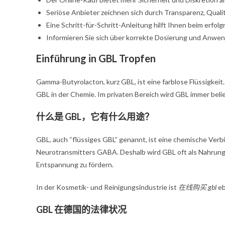
Seriöse Anbieter zeichnen sich durch Transparenz, Qual
Eine Schritt-für-Schritt-Anleitung hilft Ihnen beim erfol
Informieren Sie sich über korrekte Dosierung und Anw
Einführung in GBL Tropfen
Gamma-Butyrolacton, kurz GBL, ist eine farblose Flüssigkeit. S
GBL in der Chemie. Im privaten Bereich wird GBL immer beli
什么是 GBL，它有什么用途？
GBL, auch “flüssiges GBL” genannt, ist eine chemische Verb
Neurotransmitters GABA. Deshalb wird GBL oft als Nahrun
Entspannung zu fördern.
In der Kosmetik- und Reinigungsindustrie ist
在线购买 gbl
eb
GBL 在德国的法律状况