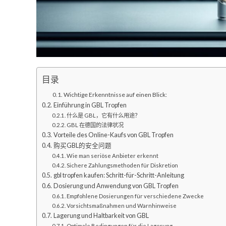
目录
Wichtige Erkenntnisse auf einen Blick:
Einführung in GBL Tropfen
什么是 GBL，它有什么用途？
GBL 在德国的法律状况
Vorteile des Online-Kaufs von GBL Tropfen
购买GBL的安全问题
Wie man seriöse Anbieter erkennt
Sichere Zahlungsmethoden für Diskretion
gbl tropfen kaufen: Schritt-für-Schritt-Anleitung
Dosierung und Anwendung von GBL Tropfen
Empfohlene Dosierungen für verschiedene Zwecke
Vorsichtsmaßnahmen und Warnhinweise
Lagerung und Haltbarkeit von GBL
Optimale Bedingungen für die Lagerung