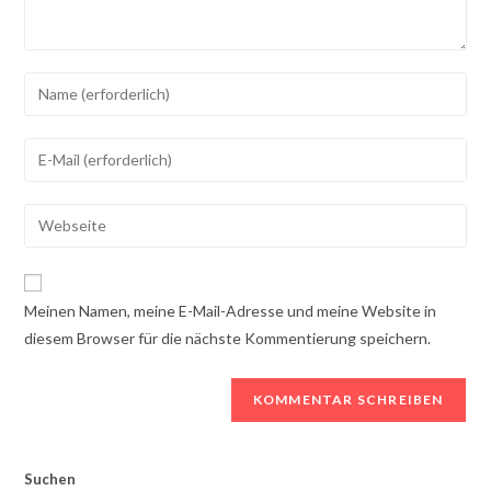
Geben
Sie
Ihren
Geben
Namen
Sie
oder
Ihre
Geben
Benutzernamen
E-
Sie
ein,
Mail-
Ihre
um
Adresse
Website-
zu
Meinen Namen, meine E-Mail-Adresse und meine Website in
ein,
URL
kommentieren
diesem Browser für die nächste Kommentierung speichern.
um
ein
zu
(optional)
kommentieren
Suchen