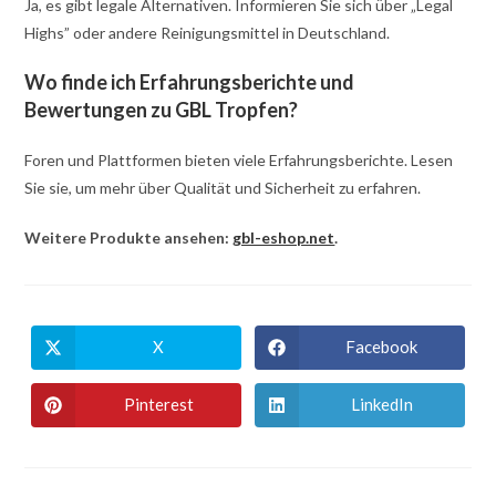
Ja, es gibt legale Alternativen. Informieren Sie sich über „Legal
Highs” oder andere Reinigungsmittel in Deutschland.
Wo finde ich Erfahrungsberichte und
Bewertungen zu GBL Tropfen?
Foren und Plattformen bieten viele Erfahrungsberichte. Lesen
Sie sie, um mehr über Qualität und Sicherheit zu erfahren.
Weitere Produkte ansehen:
gbl-eshop.net
.
X
Facebook
Öffnet
Öffnet
in
in
einem
einem
neuen
neuen
Pinterest
LinkedIn
Öffnet
Öffnet
Fenster
Fenster
in
in
einem
einem
neuen
neuen
Fenster
Fenster