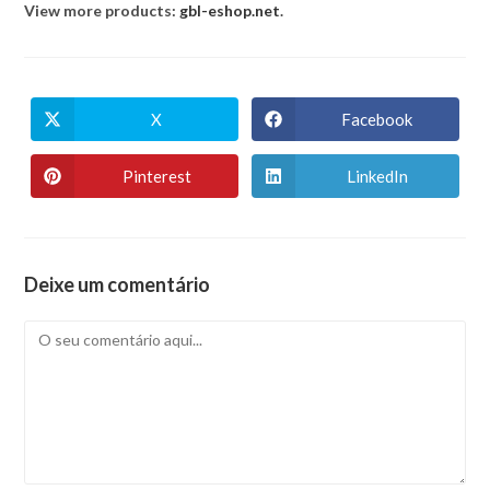
View more products:
gbl-eshop.net
.
X
Facebook
Abre
Abre
numa
numa
nova
nova
janela
janela
Pinterest
LinkedIn
Abre
Abre
numa
numa
nova
nova
janela
janela
Deixe um comentário
Comentário