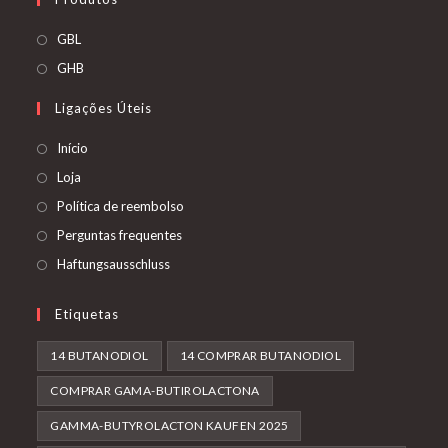
Abre
GBL
num
Abre
GHB
novo
num
Ligações Úteis
separador
novo
separador
Início
Loja
Política de reembolso
Perguntas frequentes
Haftungsausschluss
Etiquetas
14 BUTANODIOL
14 COMPRAR BUTANODIOL
COMPRAR GAMA-BUTIROLACTONA
GAMMA-BUTYROLACTON KAUFEN 2025