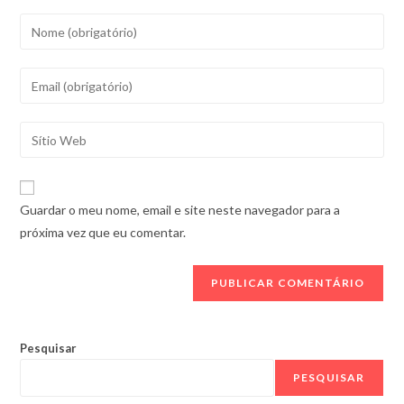
Introduza
o
seu
Introduza
nome
o
ou
seu
Introduza
nome
endereço
o
de
de
URL
utilizador
correio
do
para
Guardar o meu nome, email e site neste navegador para a
eletrónico
seu
comentar
próxima vez que eu comentar.
para
sítio
comentar
Web
(opcional)
Pesquisar
PESQUISAR