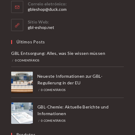
Correio eletrónico:
Abre
gbleshop@duck.com
na
sua
Sítio Web:
aplicação
gbl-eshop.net
Últimos Posts
GBL Entsorgung: Alles, was Sie wissen müssen
/
0 COMENTÁRIOS
Neueste Informationen zur GBL-
Regulierung in der EU
/
0 COMENTÁRIOS
GBL-Chemie: Aktuelle Berichte und
Informationen
/
0 COMENTÁRIOS
Produtos