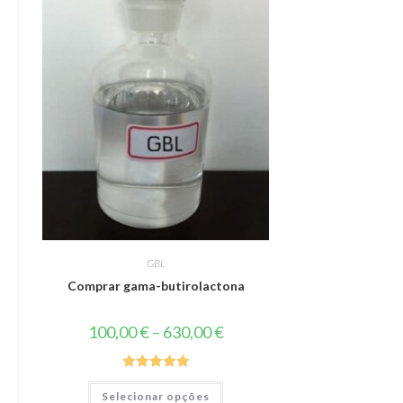
GBL
Comprar gama-butirolactona
Price
100,00
€
–
630,00
€
range:
100,00 €
through
630,00 €
Classifica
Este
Selecionar opções
produto
do como