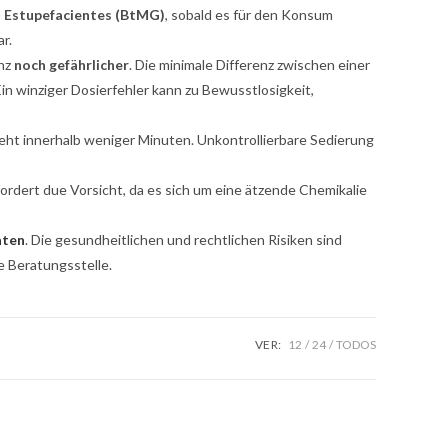
s Estupefacientes (BtMG)
, sobald es für den Konsum
r.
anz
noch gefährlicher
. Die minimale Differenz zwischen einer
Ein winziger Dosierfehler kann zu Bewusstlosigkeit,
t innerhalb weniger Minuten. Unkontrollierbare Sedierung
ordert due Vorsicht, da es sich um eine ätzende Chemikalie
aten
. Die gesundheitlichen und rechtlichen Risiken sind
e Beratungsstelle.
VER:
12
24
TODOS