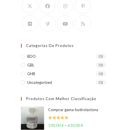
Categorias De Produtos
BDO
(1)
GBL
(1)
GHB
(1)
Uncategorized
(1)
Produtos Com Melhor Classificação
Comprar gama-butirolactona
Classific
100,00
€
–
630,00
€
Price
ado como