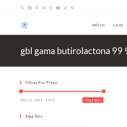
Saltar
para
o
conteúdo
INÍCIO
LOJA
gbl gama butirolactona 99 
Filtrar Por Preço
Preço
Preço
PREÇO:
100 €
-
630 €
FILTRO
mínimo
máximo
Siga-Nos