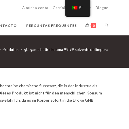
A minha conta
Carrinho de compras
PT
Blogue
ALTERNAR
NTACTO
PERGUNTAS FREQUENTES
0
ENTRE
>
Produtos
>
gbl gama butirolactona 99 99 solvente de limpeza
PESQUISA
DE
ochreine chemische Substanz, die in der Industrie als
ieses Produkt ist nicht für den menschlichen Konsum
sgefährlich, da es im Körper sofort in die Droge GHB
SÍTIOS
WEB