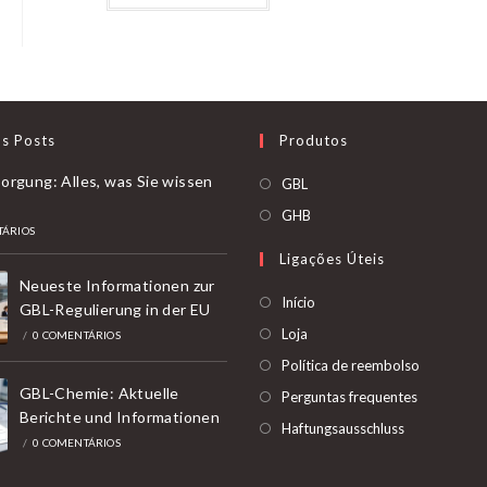
tem
5.00
em 5
várias
variantes.
As
opções
podem
ser
selecionadas
na
os Posts
Produtos
página
do
produto
orgung: Alles, was Sie wissen
Abre
GBL
num
Abre
GHB
TÁRIOS
novo
num
Ligações Úteis
separador
novo
Neueste Informationen zur
separador
Início
GBL-Regulierung in der EU
Loja
/
0 COMENTÁRIOS
Política de reembolso
GBL-Chemie: Aktuelle
Perguntas frequentes
Berichte und Informationen
Haftungsausschluss
/
0 COMENTÁRIOS