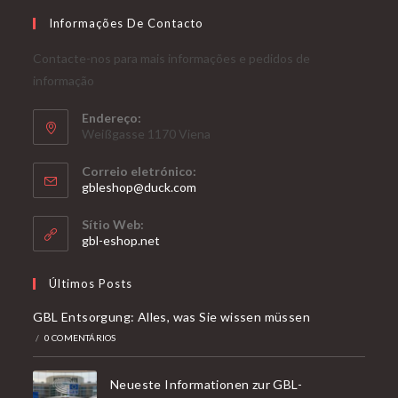
Informações De Contacto
Contacte-nos para mais informações e pedidos de
informação
Endereço:
Weißgasse 1170 Viena
Correio eletrónico:
Abre
gbleshop@duck.com
na
sua
Sítio Web:
aplicação
gbl-eshop.net
Últimos Posts
GBL Entsorgung: Alles, was Sie wissen müssen
/
0 COMENTÁRIOS
Neueste Informationen zur GBL-