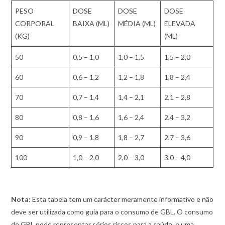
PESO
DOSE
DOSE
DOSE
CORPORAL
BAIXA (ML)
MÉDIA (ML)
ELEVADA
(KG)
(ML)
50
0,5 – 1,0
1,0 – 1,5
1,5 – 2,0
60
0,6 – 1,2
1,2 – 1,8
1,8 – 2,4
70
0,7 – 1,4
1,4 – 2,1
2,1 – 2,8
80
0,8 – 1,6
1,6 – 2,4
2,4 – 3,2
90
0,9 – 1,8
1,8 – 2,7
2,7 – 3,6
100
1,0 – 2,0
2,0 – 3,0
3,0 – 4,0
Nota:
Esta tabela tem um carácter meramente informativo e não
deve ser utilizada como guia para o consumo de GBL. O consumo
de GBL pode representar sérios riscos para a saúde, e uma