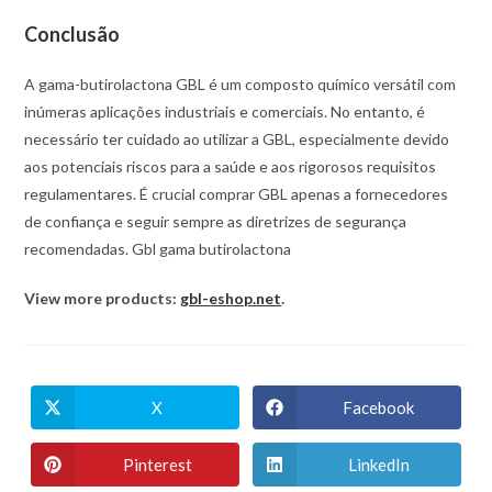
Conclusão
A gama-butirolactona GBL é um composto químico versátil com
inúmeras aplicações industriais e comerciais. No entanto, é
necessário ter cuidado ao utilizar a GBL, especialmente devido
aos potenciais riscos para a saúde e aos rigorosos requisitos
regulamentares. É crucial comprar GBL apenas a fornecedores
de confiança e seguir sempre as diretrizes de segurança
recomendadas. Gbl gama butirolactona
View more products:
gbl-eshop.net
.
X
Facebook
Abre
Abre
numa
numa
nova
nova
janela
janela
Pinterest
LinkedIn
Abre
Abre
numa
numa