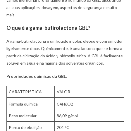
vamos mergulhar profundamente no mundo da GBL, discutindo
as suas aplicações, dosagem, aspectos de segurança e muito
mais.
O que é a gama-butirolactona GBL?
A gama-butirolactona é um líquido incolor, oleoso e com um odor
ligeiramente doce. Quimicamente, é uma lactona que se forma a
partir da ciclização do ácido γ-hidroxibutírico. A GBL é facilmente
solúvel em água e na maioria dos solventes orgânicos.
Propriedades químicas da GBL:
CARATERÍSTICA
VALOR
Fórmula química
C4H6O2
Peso molecular
86,09 g/mol
Ponto de ebulição
204 °C