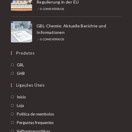
Regulierung in der EU
/
0 COMENTÁRIOS
GBL-Chemie: Aktuelle Berichte und
Informationen
/
0 COMENTÁRIOS
Produtos
Abre
GBL
num
Abre
GHB
novo
num
Ligações Úteis
separador
novo
separador
Início
Loja
Política de reembolso
Perguntas frequentes
Haftungsausschluss