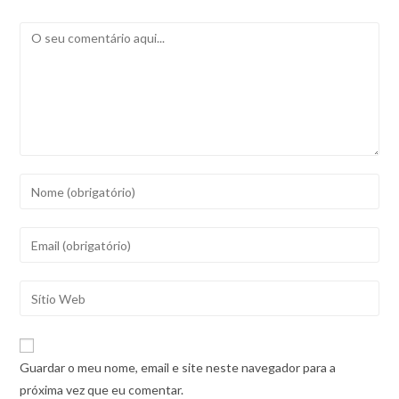
Comentário
Introduza
o
seu
Introduza
nome
o
ou
seu
Introduza
nome
endereço
o
de
de
URL
utilizador
correio
do
para
Guardar o meu nome, email e site neste navegador para a
eletrónico
seu
comentar
próxima vez que eu comentar.
para