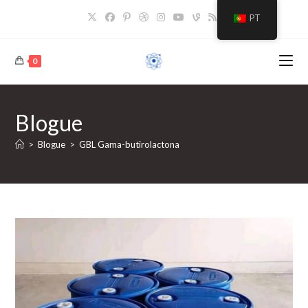
Saltar
PT
para
o
conteúdo
0
Blogue
>
Blogue
>
GBL Gama-butirolactona