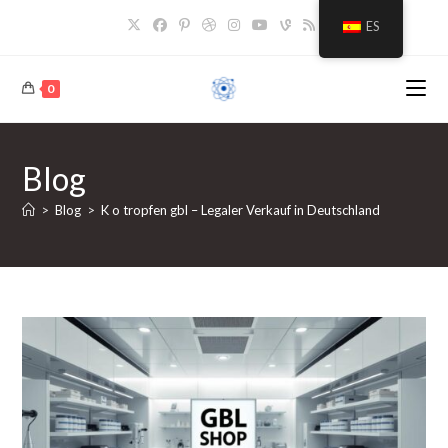
Saltar
ES
al
contenido
0
Blog
>
Blog
>
K o tropfen gbl – Legaler Verkauf in Deutschland