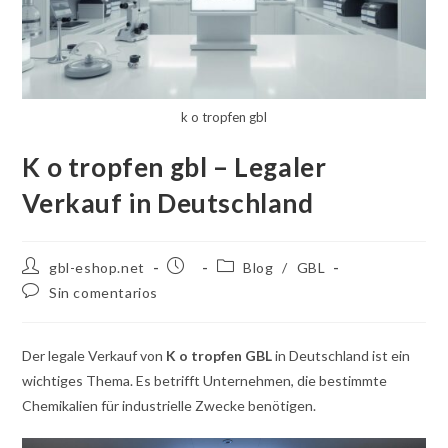
k o tropfen gbl
K o tropfen gbl – Legaler
Verkauf in Deutschland
Autor
Publicación
Categoría
gbl-eshop.net
Blog
/
GBL
de
de
de
Comentarios
Sin comentarios
la
la
la
de
entrada:
entrada:
entrada:
la
entrada:
Der legale Verkauf von
K o tropfen GBL
in Deutschland ist ein
wichtiges Thema. Es betrifft Unternehmen, die bestimmte
Chemikalien für industrielle Zwecke benötigen.