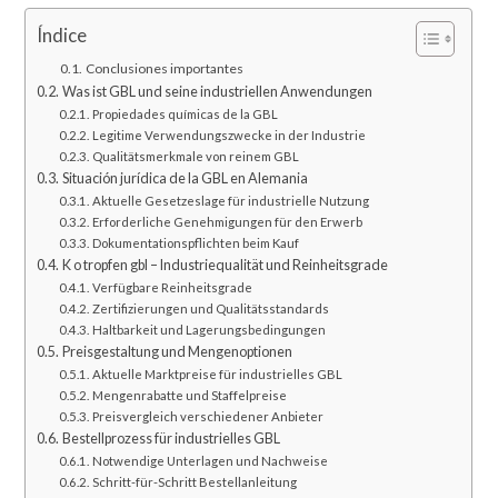
Índice
Conclusiones importantes
Was ist GBL und seine industriellen Anwendungen
Propiedades químicas de la GBL
Legitime Verwendungszwecke in der Industrie
Qualitätsmerkmale von reinem GBL
Situación jurídica de la GBL en Alemania
Aktuelle Gesetzeslage für industrielle Nutzung
Erforderliche Genehmigungen für den Erwerb
Dokumentationspflichten beim Kauf
K o tropfen gbl – Industriequalität und Reinheitsgrade
Verfügbare Reinheitsgrade
Zertifizierungen und Qualitätsstandards
Haltbarkeit und Lagerungsbedingungen
Preisgestaltung und Mengenoptionen
Aktuelle Marktpreise für industrielles GBL
Mengenrabatte und Staffelpreise
Preisvergleich verschiedener Anbieter
Bestellprozess für industrielles GBL
Notwendige Unterlagen und Nachweise
Schritt-für-Schritt Bestellanleitung