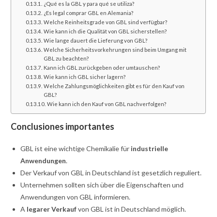
¿Qué es la GBL y para qué se utiliza?
¿Es legal comprar GBL en Alemania?
Welche Reinheitsgrade von GBL sind verfügbar?
Wie kann ich die Qualität von GBL sicherstellen?
Wie lange dauert die Lieferung von GBL?
Welche Sicherheitsvorkehrungen sind beim Umgang mit
GBL zu beachten?
Kann ich GBL zurückgeben oder umtauschen?
Wie kann ich GBL sicher lagern?
Welche Zahlungsmöglichkeiten gibt es für den Kauf von
GBL?
Wie kann ich den Kauf von GBL nachverfolgen?
Conclusiones importantes
GBL ist eine wichtige Chemikalie für
industrielle
Anwendungen
.
Der Verkauf von GBL in Deutschland ist gesetzlich reguliert.
Unternehmen sollten sich über die Eigenschaften und
Anwendungen von GBL informieren.
A
legarer Verkauf
von GBL ist in Deutschland möglich.