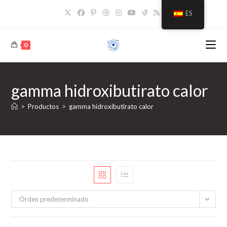
Saltar
ES
al
contenido
0
gamma hidroxibutirato calor
>
Productos
>
gamma hidroxibutirato calor
Orden predeterminado