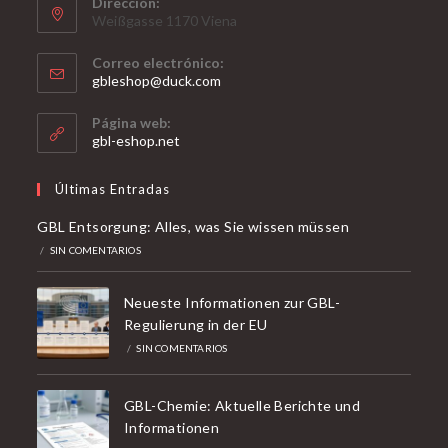
Dirección:
Weißgasse 1170 Viena
Correo electrónico:
Se
gbleshop@duck.com
abre
en
Página web:
tu
gbl-eshop.net
aplicación
Últimas Entradas
GBL Entsorgung: Alles, was Sie wissen müssen
/
SIN COMENTARIOS
Neueste Informationen zur GBL-
Regulierung in der EU
/
SIN COMENTARIOS
GBL-Chemie: Aktuelle Berichte und
Informationen