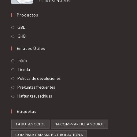
/
SIN COMENTARIOS
Productos
Se
GBL
abre
Se
GHB
en
abre
Enlaces Útiles
una
en
nueva
una
Inicio
pestaña
nueva
Tienda
pestaña
Política de devoluciones
Preguntas frecuentes
Haftungsausschluss
Etiquetas
14 BUTANODIOL
14 COMPRAR BUTANODIOL
COMPRAR GAMMA-BUTIROLACTONA