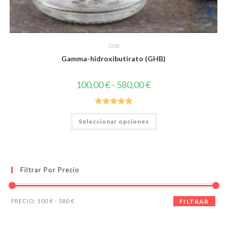
GHB
Gamma-hidroxibutirato (GHB)
Rango
100,00
€
-
580,00
€
de
precios:
desde
100,00 €
Valorado con
Este
hasta
Seleccionar opciones
producto
5.00
de 5
580,00 €
tiene
múltiples
variantes.
Las
opciones
se
Filtrar Por Precio
pueden
elegir
en
la
Precio
Precio
página
PRECIO:
100 €
-
580 €
FILTRAR
de
mínimo
máximo
producto