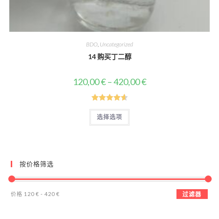
BDO
,
Uncategorized
14 购买丁二醇
价
120,00
€
–
420,00
€
格
范
围：
120,00 €
评分
该
至
选择选项
产
4.67
（满分
420,00 €
品
5 分
有
多
种
变
体。
按价格筛选
可
在
产
品
最
最
页
价格
120 €
-
420 €
过滤器
面
低
高
上
选
价
价