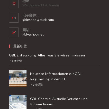
地址
Weißgasse 1170 Vienna
电子邮件：
在
gbleshop@duck.com
应
用
网站：
程
gbl-eshop.net
序
中
打
最新职位
开
GBL Entsorgung: Alles, was Sie wissen müssen
/
0 条评论
Neueste Informationen zur GBL-
Regulierung in der EU
/
0 条评论
GBL-Chemie: Aktuelle Berichte und
Informationen