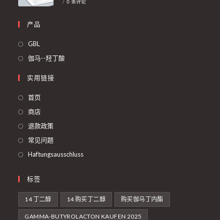
/
0 条评论
产品
在
GBL
新
在
伽马--羟丁酸
标
新
实用链接
签
标
页
签
首页
中
页
商店
打
中
退款政策
开
打
常见问题
开
Haftungsausschluss
标签
14 丁二醇
14 购买丁二醇
购买伽马丁内酯
GAMMA-BUTYROLACTON KAUFEN 2025