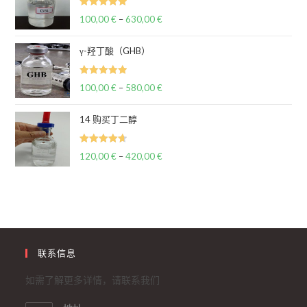
评分
100,00
€
–
630,00
€
价
5.00
（满分
格
5 分
γ-羟丁酸（GHB）
范
围：
评分
100,00
€
–
580,00
€
100,00 €
价
5.00
（满分
至
格
5 分
14 购买丁二醇
630,00 €
范
围：
评分
120,00
€
–
420,00
€
100,00 €
价
4.67
（满分
至
格
5 分
580,00 €
范
围：
120,00 €
至
联系信息
420,00 €
如需了解更多详情，请联系我们