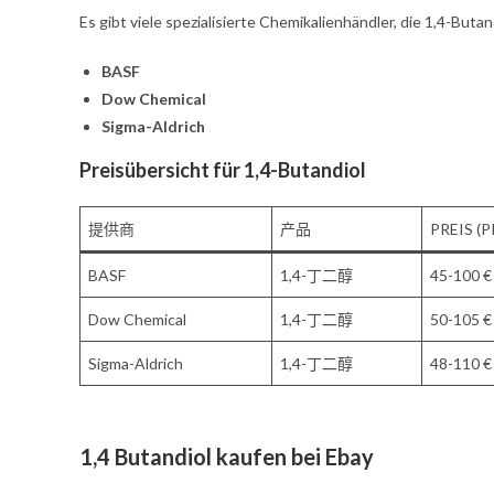
Es gibt viele spezialisierte Chemikalienhändler, die 1,4-But
BASF
Dow Chemical
Sigma-Aldrich
Preisübersicht für 1,4-Butandiol
提供商
产品
PREIS (P
BASF
1,4-丁二醇
45-100 €
Dow Chemical
1,4-丁二醇
50-105 €
Sigma-Aldrich
1,4-丁二醇
48-110 €
1,4 Butandiol kaufen bei Ebay