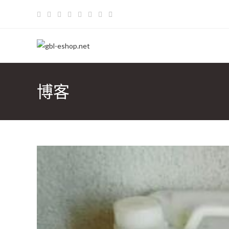
跳
至
内
容
博客