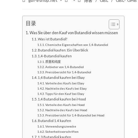
gbl-eshop.net
博客
/
GBL
/
GBL- GHB
子
发
位
作
布：
类
者
别
目录
Was Sie über den Kauf von Butandiol wissen müssen
Was ist Butandiol?
Chemische Eigenschaften von 1,4-Butandiol
Butandiol kaufen: Ein Überblick
1,4-Butandiol kaufen
质量和纯度
Anbieter von 1,4-Butandiol
Preisübersicht für 1,4-Butandiol
1,4 Butandiol kaufen bei Ebay
Vorteile des Kaufs bei Ebay
Nachteile des Kaufs bei Ebay
Tipps für den Kauf bei Ebay
1,4 Butandiol kaufen bei Hood
Vorteile des Kaufs bei Hood
Nachteile des Kaufs bei Hood
Preisübersicht für 1,4-Butandiol bei Hood
Butandiol 1.4 kaufen
Verwendungszwecke
Sicherheitsvorschriften
1,3 Butandiol kaufen