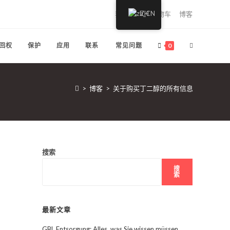
我的账户
ZH
购物车
博客
切
回权
保护
应用
联系
常见问题
0
换
>
博客
>
关于购买丁二醇的所有信息
网
站
搜索
搜
索
搜
最新文章
索
GBL Entsorgung: Alles, was Sie wissen müssen