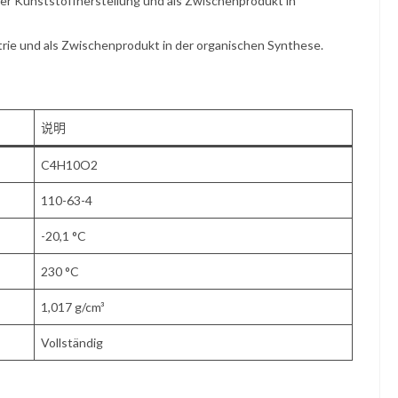
 der Kunststoffherstellung und als Zwischenprodukt in
rie und als Zwischenprodukt in der organischen Synthese.
说明
C4H10O2
110-63-4
-20,1 °C
230 °C
1,017 g/cm³
Vollständig