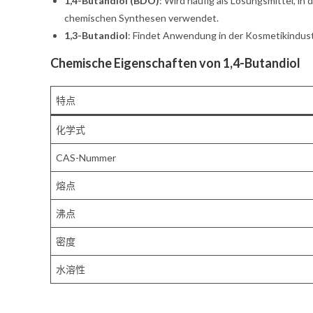
1,4-Butandiol (BDO)
: Wird häufig als Lösungsmittel, in
chemischen Synthesen verwendet.
1,3-Butandiol
: Findet Anwendung in der Kosmetikindust
Chemische Eigenschaften von 1,4-Butandiol
特点
化学式
CAS-Nummer
熔点
沸点
密度
水溶性