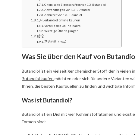
Chemische Eigenschaften von 1,3-Butandiol
Anwendungen von 1,3-Butandiol
Anbieter von 1,3-Butandiol
1,4 Butandiol online kaufen
Vorteile des Online-Kaufs
Wichtige Überlegungen
结论
常见问题（FAQ）
Was Sie über den Kauf von Butandi
Butandiol ist ein vielseitiger chemischer Stoff, der in viel
Butandiol kaufen
möchten oder sich für andere Varianten wie
Ihnen, die besten Kaufquellen zu finden und wichtige Inform
Was ist Butandiol?
Butandiol ist ein Diol mit vier Kohlenstoffatomen und exis
Formen sind: