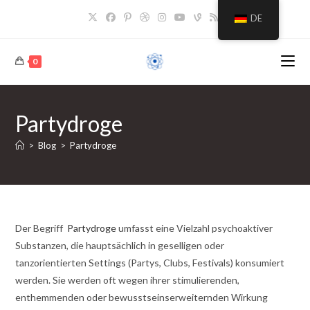
Zum
DE
Inhalt
springen
0
Partydroge
>
Blog
>
Partydroge
Der Begriff
Partydroge
umfasst eine Vielzahl psychoaktiver
Substanzen, die hauptsächlich in geselligen oder
tanzorientierten Settings (Partys, Clubs, Festivals) konsumiert
werden. Sie werden oft wegen ihrer stimulierenden,
enthemmenden oder bewusstseinserweiternden Wirkung