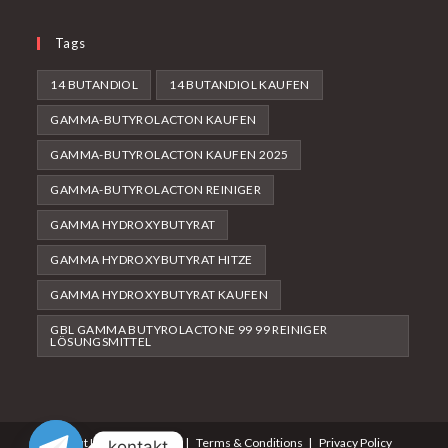
Tags
14 BUTANDIOL
14 BUTANDIOL KAUFEN
GAMMA-BUTYROLACTON KAUFEN
GAMMA-BUTYROLACTON KAUFEN 2025
GAMMA-BUTYROLACTON REINIGER
GAMMA HYDROXYBUTYRAT
GAMMA HYDROXYBUTYRAT HITZE
GAMMA HYDROXYBUTYRAT KAUFEN
GBL GAMMA BUTYROLACTONE 99 99 REINIGER
LÖSUNGSMITTEL
About Us
Contact Us
Terms & Conditions
Privacy Policy
kontakt