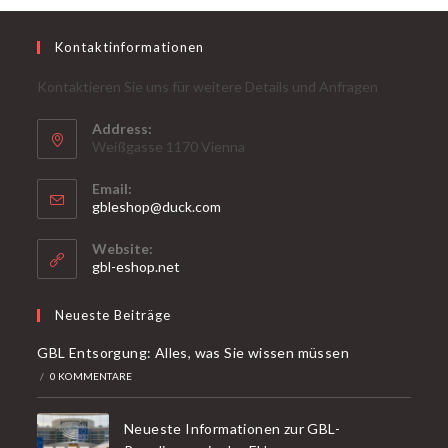
Kontaktinformationen
Kontaktieren Sie uns für weitere Details und Anfragen
Address:
Weißgasse 1170 Vienna
Email:
Öffnet
gbleshop@duck.com
sich
in
Website:
Ihrer
gbl-eshop.net
Anwendung
Neueste Beiträge
GBL Entsorgung: Alles, was Sie wissen müssen
/
0 KOMMENTARE
Neueste Informationen zur GBL-