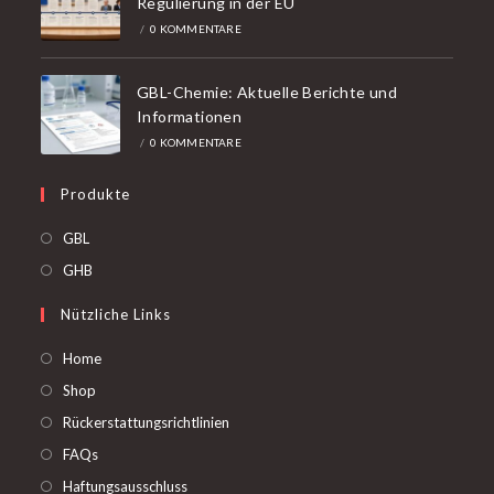
Regulierung in der EU
/
0 KOMMENTARE
GBL-Chemie: Aktuelle Berichte und
Informationen
/
0 KOMMENTARE
Produkte
Öffnet
GBL
in
Öffnet
GHB
einer
in
Nützliche Links
neuen
einer
Registerkarte
neuen
Home
Registerkarte
Shop
Rückerstattungsrichtlinien
FAQs
Haftungsausschluss