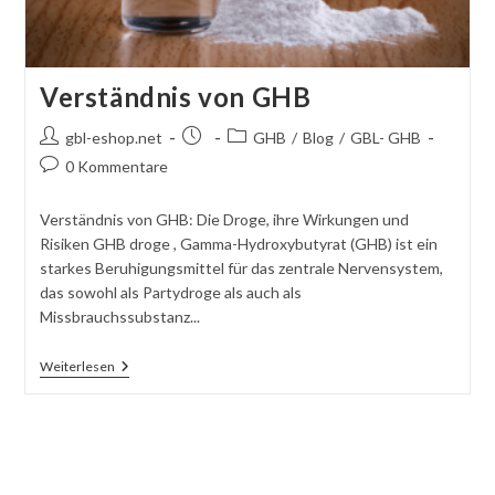
Verständnis von GHB
Autor
Beitrag
Beitragskategorie:
gbl-eshop.net
GHB
/
Blog
/
GBL- GHB
des
veröffentlicht:
Kommentare
0 Kommentare
Beitrags:
schreiben:
Verständnis von GHB: Die Droge, ihre Wirkungen und
Risiken GHB droge , Gamma-Hydroxybutyrat (GHB) ist ein
starkes Beruhigungsmittel für das zentrale Nervensystem,
das sowohl als Partydroge als auch als
Missbrauchssubstanz...
Verständnis
Weiterlesen
Von
GHB