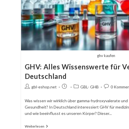
ghv kaufen
GHV: Alles Wissenswerte für V
Deutschland
Autor
Beitrag
Beitragskategorie:
Kommentare
gbl-eshop.net
GBL- GHB
0 Kommen
des
veröffentlicht:
schreiben:
Beitrags:
Was wissen wir wirklich über gamma-hydroxyvalerate und
Gesundheit? In Deutschland interessiert GHV für medizi
und wie beeinflusst es unseren Körper? Dieser...
GHV:
Weiterlesen