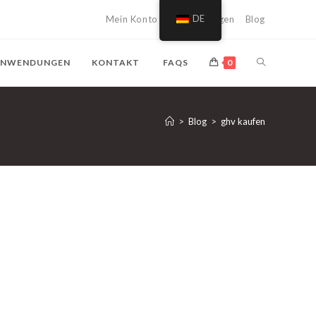
Mein Konto
Einkaufswagen
DE
Blog
SUCHE
NWENDUNGEN
KONTAKT
FAQS
0
AUF
>
Blog
>
ghv kaufen
DER
WEBSITE
UMSCHALTE