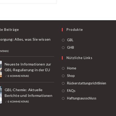
te Beiträge
Produkte
orgung: Alles, was Sie wissen
Öffnet
GBL
in
Öffnet
GHB
NTARE
einer
in
Nützliche Links
neuen
einer
Neueste Informationen zur
Registerkarte
neuen
Home
GBL-Regulierung in der EU
Registerkarte
Shop
/
0 KOMMENTARE
Rückerstattungsrichtlinien
GBL-Chemie: Aktuelle
FAQs
Berichte und Informationen
Haftungsausschluss
/
0 KOMMENTARE