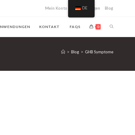
Mein Konto
Einkaufswagen
DE
Blog
SUCHE
NWENDUNGEN
KONTAKT
FAQS
0
AUF
>
Blog
>
GHB Symptome
DER
WEBSITE
UMSCHALTE