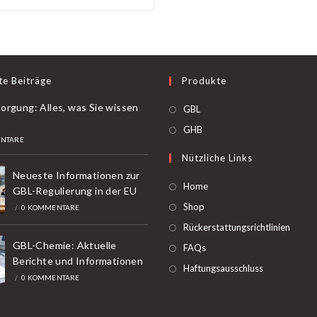
te Beiträge
Produkte
orgung: Alles, was Sie wissen
Öffnet
GBL
in
Öffnet
GHB
NTARE
einer
in
Nützliche Links
neuen
einer
Neueste Informationen zur
Registerkarte
neuen
Home
GBL-Regulierung in der EU
Registerkarte
Shop
/
0 KOMMENTARE
Rückerstattungsrichtlinien
GBL-Chemie: Aktuelle
FAQs
Berichte und Informationen
Haftungsausschluss
/
0 KOMMENTARE