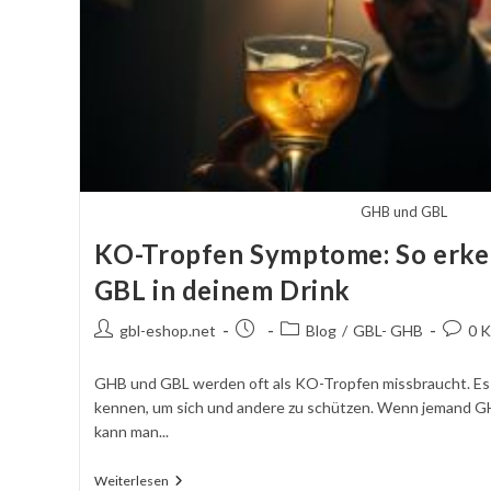
GHB und GBL
KO-Tropfen Symptome: So erke
GBL in deinem Drink
Autor
Beitrag
Beitragskategorie:
Komme
gbl-eshop.net
Blog
/
GBL- GHB
0 
des
veröffentlicht:
schrei
Beitrags:
GHB und GBL werden oft als KO-Tropfen missbraucht. Es 
kennen, um sich und andere zu schützen. Wenn jemand G
kann man...
KO-
Weiterlesen