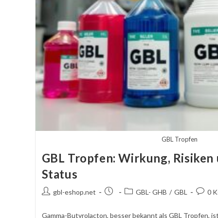
GBL Tropfen
GBL Tropfen: Wirkung, Risiken 
Status
Autor
Beitrag
Beitragskategorie:
Komme
gbl-eshop.net
GBL- GHB
/
GBL
0 
des
veröffentlicht:
schreib
Beitrags:
Gamma-Butyrolacton, besser bekannt als GBL Tropfen, ist 