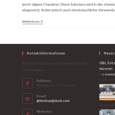
leicht öligem Charakter. Diese Substanz wird in der chemis
eingesetzt, findet jedoch auch missbräuchliche Verwendun
GBL
Weiterlesen
Tropfen:
Wirkung,
Risiken
Und
Rechtlicher
Status
Kontaktinformationen
Neues
GBL Ents
Kontaktieren Sie uns für weitere Details
müssen
und Anfragen
/
0 KOMME
Address:
Weißgasse 1170 Vienna
Email:
Öffnet
gbleshop@duck.com
sich
in
Website:
Ihrer