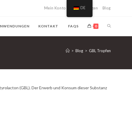
Mein Konto
Einkaufswagen
DE
Blog
SUCHE
NWENDUNGEN
KONTAKT
FAQS
0
AUF
>
Blog
>
GBL Tropfen
DER
WEBSITE
utyrolacton (GBL). Der Erwerb und Konsum dieser Substanz
UMSCHALTE