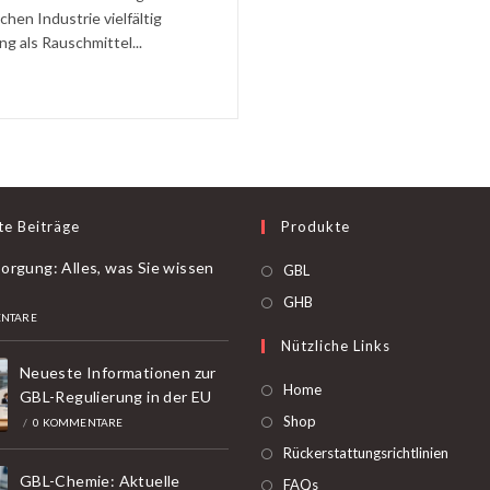
chen Industrie vielfältig
g als Rauschmittel...
te Beiträge
Produkte
orgung: Alles, was Sie wissen
Öffnet
GBL
in
Öffnet
GHB
NTARE
einer
in
Nützliche Links
neuen
einer
Neueste Informationen zur
Registerkarte
neuen
Home
GBL-Regulierung in der EU
Registerkarte
Shop
/
0 KOMMENTARE
Rückerstattungsrichtlinien
GBL-Chemie: Aktuelle
FAQs