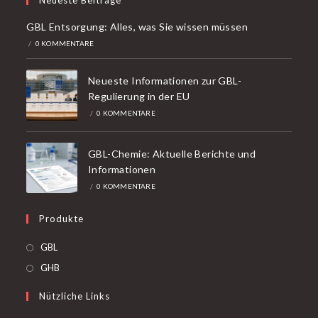
Neueste Beiträge
GBL Entsorgung: Alles, was Sie wissen müssen
/
0 KOMMENTARE
Neueste Informationen zur GBL-
Regulierung in der EU
/
0 KOMMENTARE
GBL-Chemie: Aktuelle Berichte und
Informationen
/
0 KOMMENTARE
Produkte
Öffnet
GBL
in
Öffnet
GHB
einer
in
Nützliche Links
neuen
einer
Registerkarte