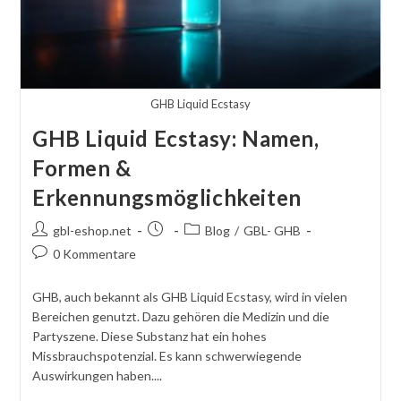
GHB Liquid Ecstasy
GHB Liquid Ecstasy: Namen,
Formen &
Erkennungsmöglichkeiten
Autor
Beitrag
Beitragskategorie:
gbl-eshop.net
Blog
/
GBL- GHB
des
veröffentlicht:
Kommentare
0 Kommentare
Beitrags:
schreiben:
GHB, auch bekannt als GHB Liquid Ecstasy, wird in vielen
Bereichen genutzt. Dazu gehören die Medizin und die
Partyszene. Diese Substanz hat ein hohes
Missbrauchspotenzial. Es kann schwerwiegende
Auswirkungen haben....