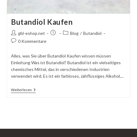
Butandiol Kaufen
Autor
Beitrag
Beitragskategorie:
gbl-eshop.net
Blog
/
Butandiol
des
veröffentlicht:
Kommentare
0 Kommentare
Beitrags:
schreiben:
Alles, was Sie über Butandiol Kaufen wissen müssen
Einleitung Was ist Butandiol? Butandiol ist ein vielseitiges
chemisches Mittel, das in verschiedenen Industrien
verwendet wird. Es ist ein farbloses, zähflüssiges Alkohol,...
Butandiol
Weiterlesen
Kaufen