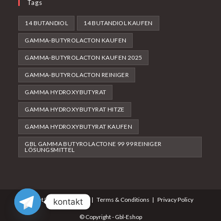
Tags
14 BUTANDIOL
14 BUTANDIOL KAUFEN
GAMMA-BUTYROLACTON KAUFEN
GAMMA-BUTYROLACTON KAUFEN 2025
GAMMA-BUTYROLACTON REINIGER
GAMMA HYDROXYBUTYRAT
GAMMA HYDROXYBUTYRAT HITZE
GAMMA HYDROXYBUTYRAT KAUFEN
GBL GAMMA BUTYROLACTONE 99 99 REINIGER
LÖSUNGSMITTEL
About Us
Contact Us
Terms & Conditions
Privacy Policy
kontakt
© Copyright - Gbl-Eshop