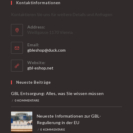
Kontaktinformationen
Kontaktieren Sie uns für weitere Details und Anfragen
Address:
Weißgasse 1170 Vienna
Email:
Öffnet
gbleshop@duck.com
sich
in
Website:
Ihrer
gbl-eshop.net
Anwendung
Neueste Beiträge
GBL Entsorgung: Alles, was Sie wissen müssen
/
0 KOMMENTARE
Neueste Informationen zur GBL-
Regulierung in der EU
/
0 KOMMENTARE