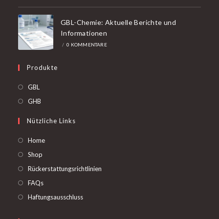
GBL-Chemie: Aktuelle Berichte und
Informationen
/
0 KOMMENTARE
Produkte
Öffnet
GBL
in
Öffnet
GHB
einer
in
Nützliche Links
neuen
einer
Registerkarte
neuen
Home
Registerkarte
Shop
Rückerstattungsrichtlinien
FAQs
Haftungsausschluss