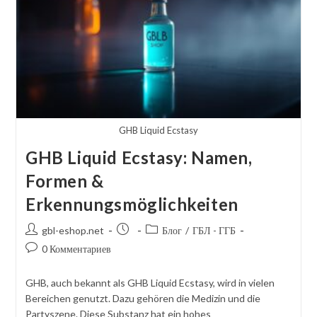
&
Konzentrationsgrenzen
GHB Liquid Ecstasy
GHB Liquid Ecstasy: Namen,
Formen &
Erkennungsmöglichkeiten
Автор
Сообщение
Категория
gbl-eshop.net
Блог
/
ГБЛ - ГГБ
сообщения:
опубликовано:
сообщений:
Комментарии
0 Комментариев
к
посту:
GHB, auch bekannt als GHB Liquid Ecstasy, wird in vielen
Bereichen genutzt. Dazu gehören die Medizin und die
Partyszene. Diese Substanz hat ein hohes