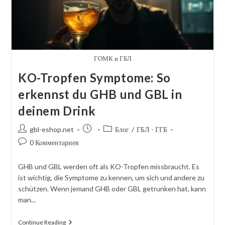
ГОМК и ГБЛ
KO-Tropfen Symptome: So
erkennst du GHB und GBL in
deinem Drink
Автор
Сообщение
Категория
gbl-eshop.net
Блог
/
ГБЛ - ГГБ
сообщения:
опубликовано:
сообщений:
Комментарии
0 Комментариев
к
посту:
GHB und GBL werden oft als KO-Tropfen missbraucht. Es
ist wichtig, die Symptome zu kennen, um sich und andere zu
schützen. Wenn jemand GHB oder GBL getrunken hat, kann
man...
KO-
Continue Reading