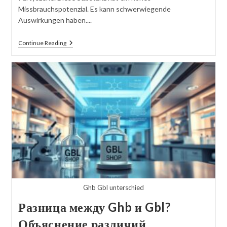
Missbrauchspotenzial. Es kann schwerwiegende
Auswirkungen haben....
GHB
Continue Reading
Liquid
Ecstasy:
Namen,
Formen
&
Erkennungsmöglichkeiten
Ghb Gbl unterschied
Разница между Ghb и Gbl?
Объяснение различий