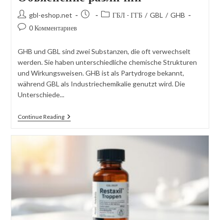
Автор
Сообщение
Категория
gbl-eshop.net
ГБЛ - ГГБ
/
GBL
/
GHB
сообщения:
опубликовано:
сообщений:
Комментарии
0 Комментариев
к
посту:
GHB und GBL sind zwei Substanzen, die oft verwechselt
werden. Sie haben unterschiedliche chemische Strukturen
und Wirkungsweisen. GHB ist als Partydroge bekannt,
während GBL als Industriechemikalie genutzt wird. Die
Unterschiede...
Разница
Continue Reading
Между
Ghb
И
Gbl?
Объяснение
Различий