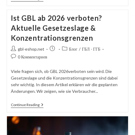
Tropfen
Symptome:
So
Ist GBL ab 2026 verboten?
Erkennst
Du
Aktuelle Gesetzeslage &
GHB
Und
Konzentrationsgrenzen
GBL
In
Deinem
Автор
Сообщение
Категория
gbl-eshop.net
Блог
/
ГБЛ - ГГБ
Drink
сообщения:
опубликовано:
сообщений:
Комментарии
0 Комментариев
к
посту:
Viele fragen sich, ob GBL 2026verboten sein wird. Die
Gesetzeslage und die Konzentrationsgrenzen sind dabei
sehr wichtig. In diesem Artikel erklären wir die geplanten
Änderungen. Wir zeigen, wie sie Verbraucher...
Ist
Continue Reading
GBL
Ab
2026
Verboten?
Aktuelle
Gesetzeslage