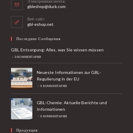
Электронная почта:
Открывается
gbleshop@duck.com
в
вашем
Веб-сайт:
приложении
gbl-eshop.net
Последние Сообщения
GBL Entsorgung: Alles, was Sie wissen müssen
/
0 КОММЕНТАРИИ
Neueste Informationen zur GBL-
Regulierung in der EU
/
0 КОММЕНТАРИИ
GBL-Chemie: Aktuelle Berichte und
Informationen
/
0 КОММЕНТАРИИ
Продукция