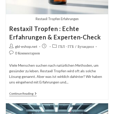
Restaxil Tropfen Erfahrungen
Restaxil Tropfen : Echte
Erfahrungen & Experten-Check
Автор
Сообщение
Категория
gbl-eshop.net
ГБЛ - ГГБ
/
Бутандиол
сообщения:
опубликовано:
сообщений:
Комментарии
0 Комментариев
к
посту:
Viele Menschen suchen nach natürlichen Methoden, um
gesünder zu leben. Restaxil Tropfen wird oft als solche
Lösung genannt. Aber was ist wirklich dahinter? Wir haben
uns eingehend mit Erfahrungen und...
Restaxil
Continue Reading
Tropfen
:
Echte
Erfahrungen
&