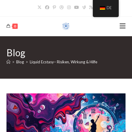
Zum
DE
Inhalt
springen
0
Blog
>
Blog
>
Liquid Ecstasy– Risiken, Wirkung & Hilfe