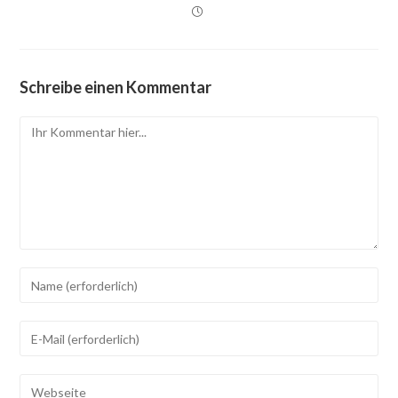
Schreibe einen Kommentar
Kommentar
Geben
Sie
Ihren
Geben
Namen
Sie
oder
Ihre
Geben
Benutzernamen
E-