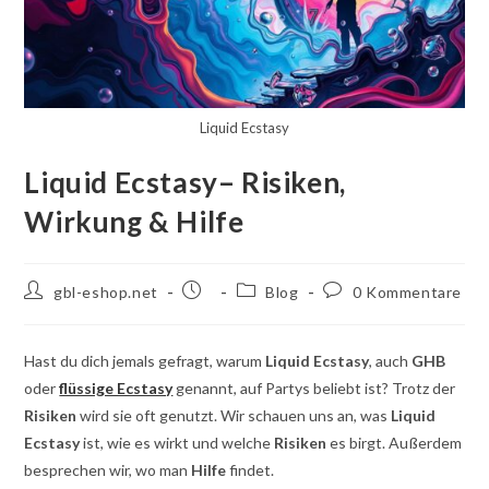
Liquid Ecstasy
Liquid Ecstasy– Risiken,
Wirkung & Hilfe
Autor
Beitrag
Beitragskategorie:
Kommentare
gbl-eshop.net
Blog
0 Kommentare
des
veröffentlicht:
schreiben:
Beitrags:
Hast du dich jemals gefragt, warum
Liquid Ecstasy
, auch
GHB
oder
flüssige Ecstasy
genannt, auf Partys beliebt ist? Trotz der
Risiken
wird sie oft genutzt. Wir schauen uns an, was
Liquid
Ecstasy
ist, wie es wirkt und welche
Risiken
es birgt. Außerdem
besprechen wir, wo man
Hilfe
findet.