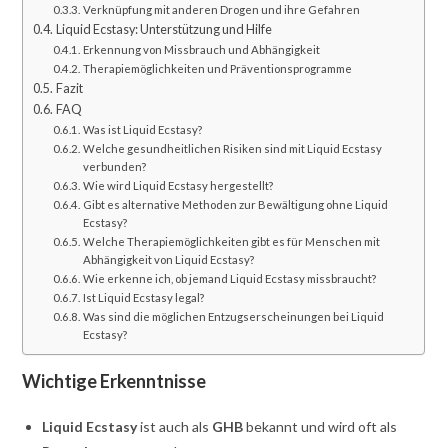
Verknüpfung mit anderen Drogen und ihre Gefahren
Liquid Ecstasy: Unterstützung und Hilfe
Erkennung von Missbrauch und Abhängigkeit
Therapiemöglichkeiten und Präventionsprogramme
Fazit
FAQ
Was ist Liquid Ecstasy?
Welche gesundheitlichen Risiken sind mit Liquid Ecstasy
verbunden?
Wie wird Liquid Ecstasy hergestellt?
Gibt es alternative Methoden zur Bewältigung ohne Liquid
Ecstasy?
Welche Therapiemöglichkeiten gibt es für Menschen mit
Abhängigkeit von Liquid Ecstasy?
Wie erkenne ich, ob jemand Liquid Ecstasy missbraucht?
Ist Liquid Ecstasy legal?
Was sind die möglichen Entzugserscheinungen bei Liquid
Ecstasy?
Wichtige Erkenntnisse
Liquid Ecstasy
ist auch als
GHB
bekannt und wird oft als