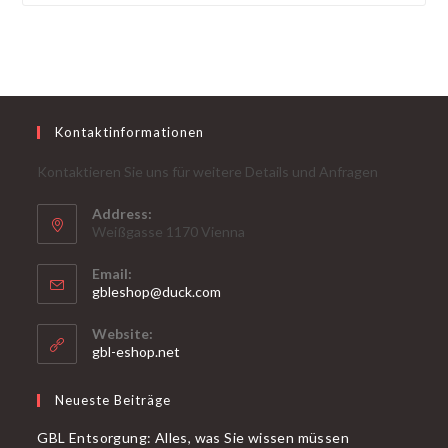
Kontaktinformationen
Kontaktieren Sie uns für weitere Details und Anfragen
Address:
Weißgasse 1170 Vienna
Email:
Öffnet
gbleshop@duck.com
sich
in
Website:
Ihrer
gbl-eshop.net
Anwendung
Neueste Beiträge
GBL Entsorgung: Alles, was Sie wissen müssen