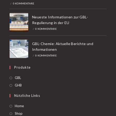
/
0 KOMMENTARE
Neueste Informationen zur GBL-
Regulierung in der EU
/
0 KOMMENTARE
GBL-Chemie: Aktuelle Berichte und
Informationen
/
0 KOMMENTARE
Produkte
Öffnet
GBL
in
Öffnet
GHB
einer
in
Nützliche Links
neuen
einer
Registerkarte
neuen
Home
Registerkarte
Shop