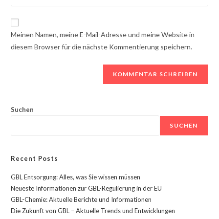
Sie
ein,
Mail-
Ihre
um
Adresse
Website-
zu
Meinen Namen, meine E-Mail-Adresse und meine Website in
ein,
URL
kommentieren
diesem Browser für die nächste Kommentierung speichern.
um
ein
zu
(optional)
kommentieren
Suchen
SUCHEN
Recent Posts
GBL Entsorgung: Alles, was Sie wissen müssen
Neueste Informationen zur GBL-Regulierung in der EU
GBL-Chemie: Aktuelle Berichte und Informationen
Die Zukunft von GBL – Aktuelle Trends und Entwicklungen