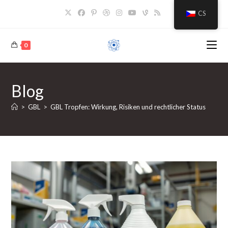
Přejít
CS
k
obsahu
0
Blog
>
GBL
>
GBL Tropfen: Wirkung, Risiken und rechtlicher Status