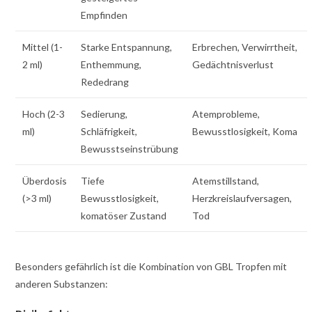
Empfinden
Mittel (1-
Starke Entspannung,
Erbrechen, Verwirrtheit,
2 ml)
Enthemmung,
Gedächtnisverlust
Rededrang
Hoch (2-3
Sedierung,
Atemprobleme,
ml)
Schläfrigkeit,
Bewusstlosigkeit, Koma
Bewusstseinstrübung
Überdosis
Tiefe
Atemstillstand,
(>3 ml)
Bewusstlosigkeit,
Herzkreislaufversagen,
komatöser Zustand
Tod
Besonders gefährlich ist die Kombination von GBL Tropfen mit
anderen Substanzen: