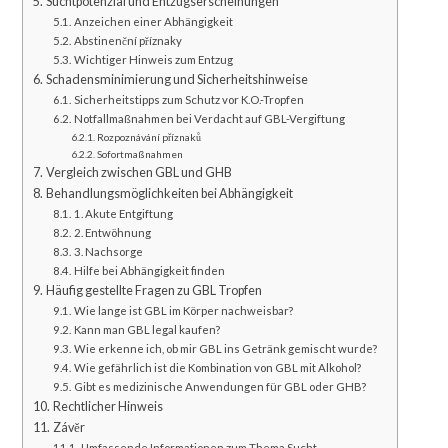
Suchtpotenzial und Entzugserscheinungen
Anzeichen einer Abhängigkeit
Abstinenční příznaky
Wichtiger Hinweis zum Entzug
Schadensminimierung und Sicherheitshinweise
Sicherheitstipps zum Schutz vor K.O.-Tropfen
Notfallmaßnahmen bei Verdacht auf GBL-Vergiftung
Rozpoznávání příznaků
Sofortmaßnahmen
Vergleich zwischen GBL und GHB
Behandlungsmöglichkeiten bei Abhängigkeit
1. Akute Entgiftung
2. Entwöhnung
3. Nachsorge
Hilfe bei Abhängigkeit finden
Häufig gestellte Fragen zu GBL Tropfen
Wie lange ist GBL im Körper nachweisbar?
Kann man GBL legal kaufen?
Wie erkenne ich, ob mir GBL ins Getränk gemischt wurde?
Wie gefährlich ist die Kombination von GBL mit Alkohol?
Gibt es medizinische Anwendungen für GBL oder GHB?
Rechtlicher Hinweis
Závěr
Umfassende Informationen zum Thema Sucht