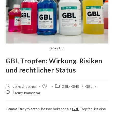
Kapky GBL
GBL Tropfen: Wirkung, Risiken
und rechtlicher Status
Autor
Příspěvek
Rubriky
gbl-eshop.net
GBL- GHB
/
GBL
příspěvku
byl
příspěvku
Komentáře
Žádný komentář
publikován
k
příspěvku
Gamma-Butyrolacton, besser bekannt als
GBL
Tropfen, ist eine