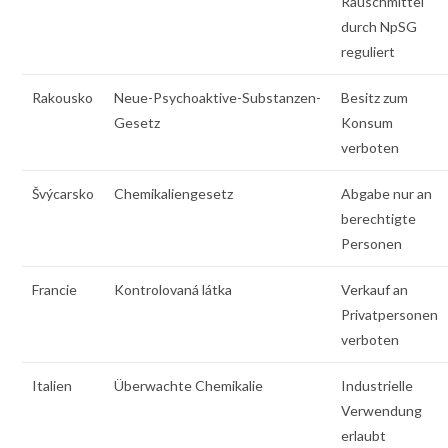
Rauschmittel
durch NpSG
reguliert
Rakousko
Neue-Psychoaktive-Substanzen-
Besitz zum
Gesetz
Konsum
verboten
Švýcarsko
Chemikaliengesetz
Abgabe nur an
berechtigte
Personen
Francie
Kontrolovaná látka
Verkauf an
Privatpersonen
verboten
Italien
Überwachte Chemikalie
Industrielle
Verwendung
erlaubt