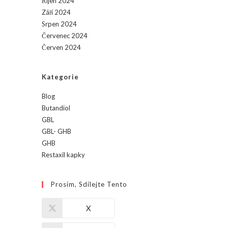
Říjen 2024
Září 2024
Srpen 2024
Červenec 2024
Červen 2024
Kategorie
Blog
Butandiol
GBL
GBL- GHB
GHB
Restaxil kapky
Prosím, Sdílejte Tento
X