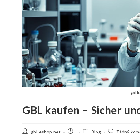
gbl k
GBL kaufen – Sicher und
Autor
Příspěvek
Rubriky
Komentáře
gbl-eshop.net
Blog
Žádný kom
příspěvku
byl
příspěvku
k