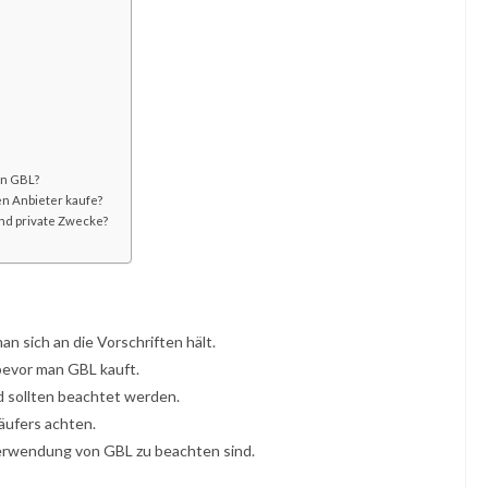
d
on GBL?
en Anbieter kaufe?
nd private Zwecke?
 sich an die Vorschriften hält.
 bevor man GBL kauft.
 sollten beachtet werden.
äufers achten.
Verwendung von GBL zu beachten sind.