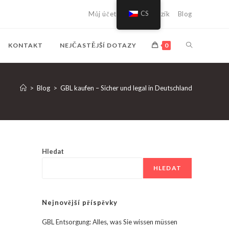
Můj účet
Nákupní vozík
CS
Blog
PŘEPNOUT
KONTAKT
NEJČASTĚJŠÍ DOTAZY
0
VYHLEDÁVÁ
>
Blog
>
GBL kaufen – Sicher und legal in Deutschland
NA
WEBU
Hledat
HLEDAT
Nejnovější příspěvky
GBL Entsorgung: Alles, was Sie wissen müssen