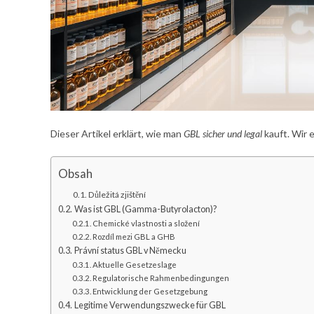
Dieser Artikel erklärt, wie man
GBL sicher und legal
kauft. Wir 
Obsah
Důležitá zjištění
Was ist GBL (Gamma-Butyrolacton)?
Chemické vlastnosti a složení
Rozdíl mezi GBL a GHB
Právní status GBL v Německu
Aktuelle Gesetzeslage
Regulatorische Rahmenbedingungen
Entwicklung der Gesetzgebung
Legitime Verwendungszwecke für GBL