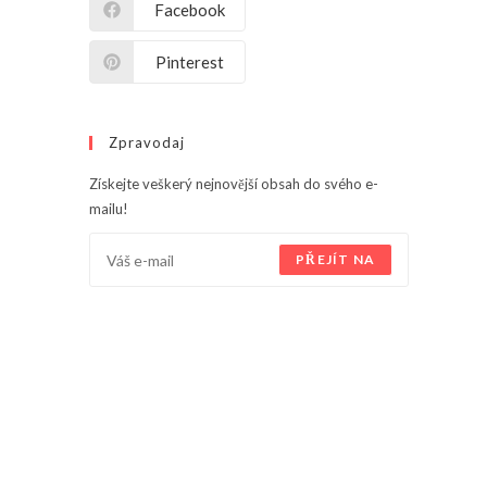
Facebook
Pinterest
Zpravodaj
Získejte veškerý nejnovější obsah do svého e-
mailu!
PŘEJÍT NA