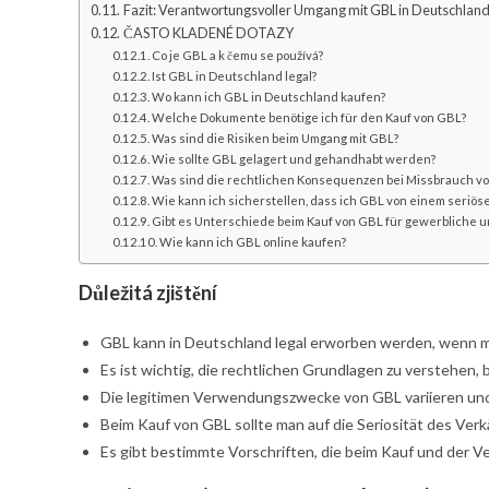
Fazit: Verantwortungsvoller Umgang mit GBL in Deutschlan
ČASTO KLADENÉ DOTAZY
Co je GBL a k čemu se používá?
Ist GBL in Deutschland legal?
Wo kann ich GBL in Deutschland kaufen?
Welche Dokumente benötige ich für den Kauf von GBL?
Was sind die Risiken beim Umgang mit GBL?
Wie sollte GBL gelagert und gehandhabt werden?
Was sind die rechtlichen Konsequenzen bei Missbrauch v
Wie kann ich sicherstellen, dass ich GBL von einem seriös
Gibt es Unterschiede beim Kauf von GBL für gewerbliche u
Wie kann ich GBL online kaufen?
Důležitá zjištění
GBL kann in Deutschland legal erworben werden, wenn man
Es ist wichtig, die rechtlichen Grundlagen zu verstehen,
Die legitimen Verwendungszwecke von GBL variieren und
Beim Kauf von GBL sollte man auf die Seriosität des Verk
Es gibt bestimmte Vorschriften, die beim Kauf und der 