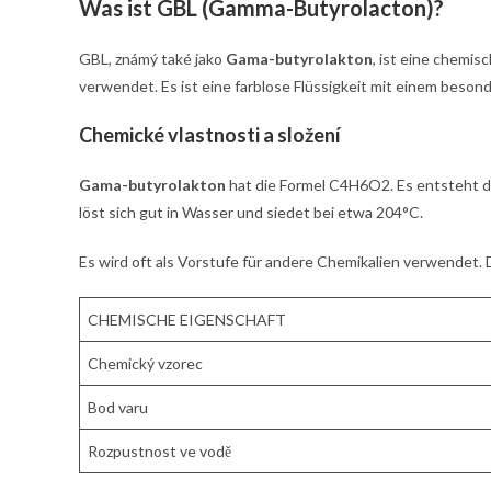
Was ist GBL (Gamma-Butyrolacton)?
GBL, známý také jako
Gama-butyrolakton
, ist eine chemis
verwendet. Es ist eine farblose Flüssigkeit mit einem beso
Chemické vlastnosti a složení
Gama-butyrolakton
hat die Formel C4H6O2. Es entsteht 
löst sich gut in Wasser und siedet bei etwa 204°C.
Es wird oft als Vorstufe für andere Chemikalien verwendet. 
CHEMISCHE EIGENSCHAFT
Chemický vzorec
Bod varu
Rozpustnost ve vodě