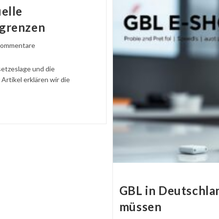
2026
elle
–
Das
sgrenzen
Müssen
Sie
Wissen
ntare
Kommentare
ben:
setzeslage und die
rtikel erklären wir die
GBL in Deutschlan
müssen