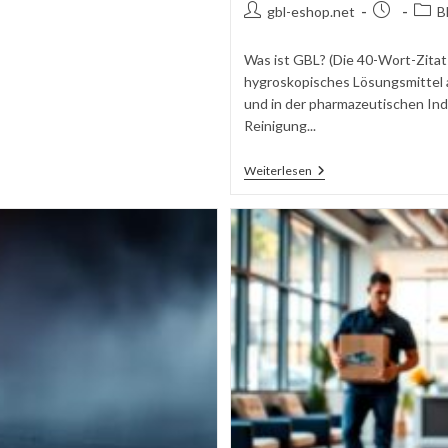
Autor
Beitrag
Beitr
gbl-eshop.net
B
des
veröffentlic
Beitrags:
Was ist GBL? (Die 40-Wort-Zitat-
hygroskopisches Lösungsmittel a
und in der pharmazeutischen Indu
Reinigung...
GBL
Weiterlesen
In
Deutschland:
Alles,
Was
Sie
2026
Wissen
Müssen