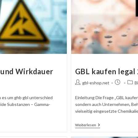
 und Wirkdauer
GBL kaufen legal
Autor
Beitrag
Beitr
gbl-eshop.net
B
des
veröffentlic
Beitrags:
 es um ghb gbl unterschied
Einleitung Die Frage „GBL kaufen
Beide Substanzen – Gamma-
sondern auch Unternehmen, Behö
vielseitig eingesetzte Chemikalie,
GBL
Weiterlesen
Kaufen
Legal