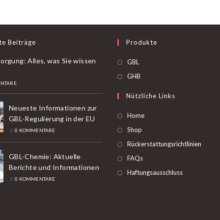
In
Deutschland
te Beiträge
Produkte
orgung: Alles, was Sie wissen
Öffnet
GBL
in
Öffnet
GHB
NTARE
einer
in
Nützliche Links
neuen
einer
Neueste Informationen zur
Registerkarte
neuen
Home
GBL-Regulierung in der EU
Registerkarte
Shop
/
0 KOMMENTARE
Rückerstattungsrichtlinien
GBL-Chemie: Aktuelle
FAQs
Berichte und Informationen
Haftungsausschluss
/
0 KOMMENTARE