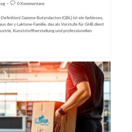
agskategorie:
Kommentare
log
0 Kommentare
ht:
schreiben:
Definition) Gamma-Butyrolacton (GBL) ist ein farbloses,
us der γ-Laktone-Familie, das als Vorstufe für GHB dient
strie, Kunststoff­herstellung und professionellen