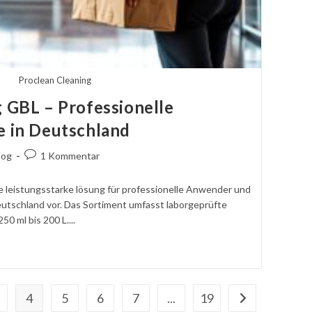
Proclean Cleaning
 GBL – Professionelle
e in Deutschland
agskategorie:
Kommentare
log
1 Kommentar
ht:
schreiben:
ne leistungsstarke lösung für professionelle Anwender und
eutschland vor. Das Sortiment umfasst laborgeprüfte
0 ml bis 200 L....
4
5
6
7
...
19
n
Gehen Sie zur n