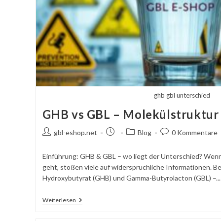
ghb gbl unterschied
GHB vs GBL – Molekülstruktur
Autor
Beitrag
Beitragskategorie:
Kommentare
gbl-eshop.net
Blog
0 Kommentare
des
veröffentlicht:
schreiben:
Beitrags:
Einführung: GHB & GBL – wo liegt der Unterschied? Wenn
geht, stoßen viele auf widersprüchliche Informationen. 
Hydroxybutyrat (GHB) und Gamma-Butyrolacton (GBL) –...
GHB
Weiterlesen
Vs
GBL