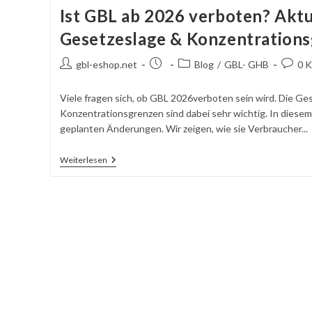
–
Ist GBL ab 2026 verboten? Aktu
Molekülstruktur
Und
Gesetzeslage & Konzentration
Wirkdauer
Autor
Beitrag
Beitragskategorie:
Komme
gbl-eshop.net
Blog
/
GBL- GHB
0 
des
veröffentlicht:
schrei
Beitrags:
Viele fragen sich, ob GBL 2026verboten sein wird. Die Ge
Konzentrationsgrenzen sind dabei sehr wichtig. In diesem A
geplanten Änderungen. Wir zeigen, wie sie Verbraucher...
Ist
Weiterlesen
GBL
Ab
2026
Verboten?
Aktuelle
Gesetzeslage
&
Konzentrationsgrenzen