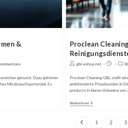
rmen &
Proclean Cleaning
Reinigungsdienst
ntare
Autor
Beitrag
Beitr
Kommentare
gbl-eshop.net
B
ben:
des
veröffentlic
Beitrags:
 Bereichen genutzt. Dazu gehören
Proclean Cleaning GBL stellt ei
ohes Missbrauchspotenzial. Es
ambitionierte Privatkunden in D
products in klaren Volumina von 25
Proclean
Weiterlesen
Cleaning
GBL
–
Professionelle
1
2
3
Zur vorherigen Seite gehe
Reinigungsdienste