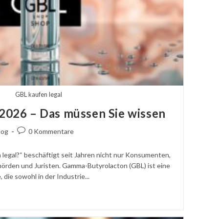
GBL kaufen legal
 2026 – Das müssen Sie wissen
agskategorie:
Kommentare
log
0 Kommentare
ht:
schreiben:
 legal?“ beschäftigt seit Jahren nicht nur Konsumenten,
rden und Juristen. Gamma-Butyrolacton (GBL) ist eine
 die sowohl in der Industrie...