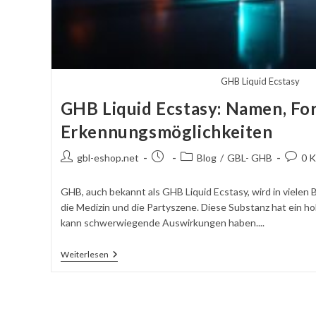
GHB Liquid Ecstasy
GHB Liquid Ecstasy: Namen, Fo
Erkennungsmöglichkeiten
Autor
Beitrag
Beitragskategorie:
Komme
gbl-eshop.net
Blog
/
GBL- GHB
0 
des
veröffentlicht:
schrei
Beitrags:
GHB, auch bekannt als GHB Liquid Ecstasy, wird in vielen
die Medizin und die Partyszene. Diese Substanz hat ein h
kann schwerwiegende Auswirkungen haben....
GHB
Weiterlesen
Liquid
Ecstasy:
Namen,
Formen
&