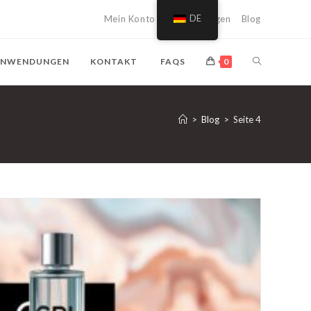
Mein Konto
Einkaufswagen
DE
Blog
SUCHE
NWENDUNGEN
KONTAKT
FAQS
0
AUF
>
Blog
>
Seite 4
DER
WEBSITE
UMSCHALTE