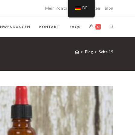
Mein Konto
Einkaufswagen
DE
Blog
SUCHE
NWENDUNGEN
KONTAKT
FAQS
0
AUF
>
Blog
>
Seite 19
DER
WEBSITE
UMSCHALTE