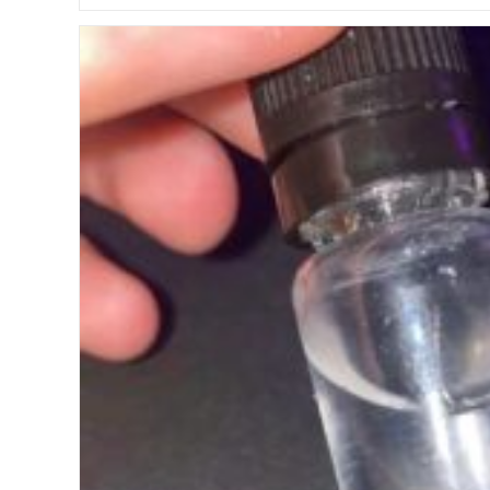
Von
GHB