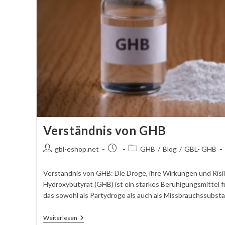
Verständnis von GHB
Autor
Beitrag
Beitragskategorie:
gbl-eshop.net
GHB
/
Blog
/
GBL- GHB
des
veröffentlicht:
Beitrags:
Verständnis von GHB: Die Droge, ihre Wirkungen und Ris
Hydroxybutyrat (GHB) ist ein starkes Beruhigungsmittel f
das sowohl als Partydroge als auch als Missbrauchssubstan
Verständnis
Weiterlesen