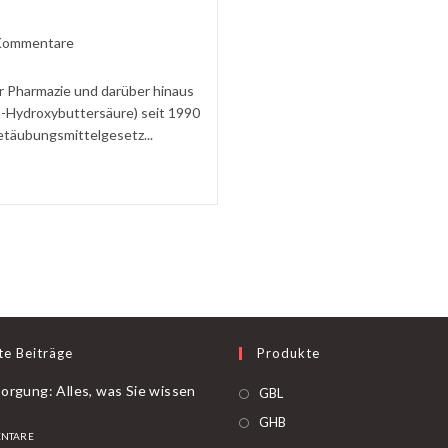
ntare
Kommentare
ben:
r Pharmazie und darüber hinaus
a-Hydroxybuttersäure) seit 1990
etäubungsmittelgesetz...
te Beiträge
Produkte
orgung: Alles, was Sie wissen
Öffnet
GBL
in
Öffnet
GHB
NTARE
einer
in