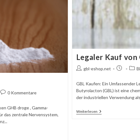
Legaler Kauf von
Autor
Beitrag
Beitr
gbl-eshop.net
B
des
veröffentlic
Beitrags:
GBL Kaufen: Ein Umfassender L
Butyrolacton (GBL) ist eine ch
Kommentare
0 Kommentare
der industriellen Verwendung als 
schreiben:
iken GHB droge , Gamma-
Legaler
Weiterlesen
ür das zentrale Nervensystem,
Kauf
z...
Von
GBL