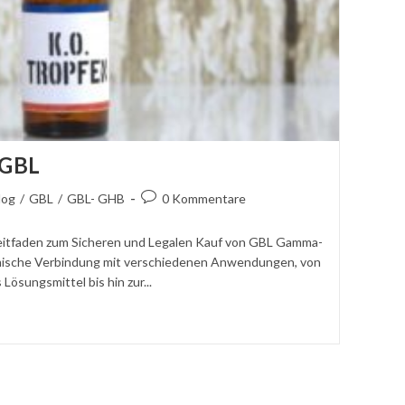
 GBL
agskategorie:
Kommentare
log
/
GBL
/
GBL- GHB
0 Kommentare
ht:
schreiben:
eitfaden zum Sicheren und Legalen Kauf von GBL Gamma-
emische Verbindung mit verschiedenen Anwendungen, von
Lösungsmittel bis hin zur...