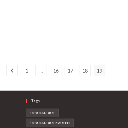
1
...
16
17
18
19
Zur vorherigen Seite gehen
Tags
14 BUTANDIOL
14 BUTANDIOL KAUFEN