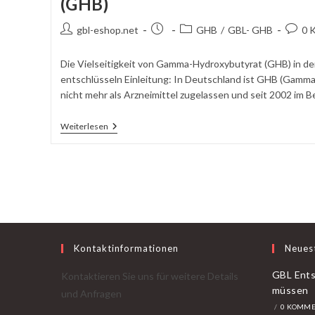
(GHB)
Autor
Beitrag
Beitragskategorie:
Komme
gbl-eshop.net
GHB
/
GBL- GHB
0 
des
veröffentlicht:
schrei
Beitrags:
Die Vielseitigkeit von Gamma-Hydroxybutyrat (GHB) in de
entschlüsseln Einleitung: In Deutschland ist GHB (Gamm
nicht mehr als Arzneimittel zugelassen und seit 2002 im B
Die
Weiterlesen
Vielseitigkeit
Von
Gamma-
Hydroxybutyrat
(GHB)
Kontaktinformationen
Neues
GBL Ents
Kontaktieren Sie uns für weitere Details
müssen
und Anfragen
/
0 KOMME