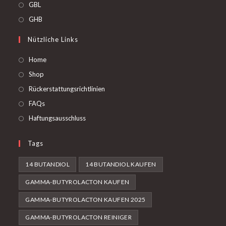
Öffnet
GBL
in
Öffnet
GHB
einer
in
Nützliche Links
neuen
einer
Registerkarte
neuen
Home
Registerkarte
Shop
Rückerstattungsrichtlinien
FAQs
Haftungsausschluss
Tags
14 BUTANDIOL
14 BUTANDIOL KAUFEN
GAMMA-BUTYROLACTON KAUFEN
GAMMA-BUTYROLACTON KAUFEN 2025
GAMMA-BUTYROLACTON REINIGER