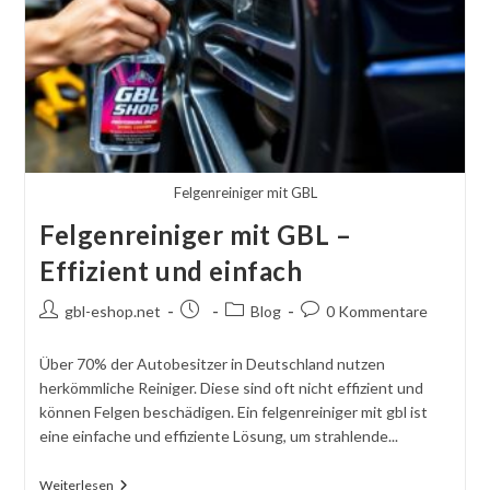
Felgenreiniger mit GBL
Felgenreiniger mit GBL –
Effizient und einfach
Autor
Beitrag
Beitragskategorie:
Kommentare
gbl-eshop.net
Blog
0 Kommentare
des
veröffentlicht:
schreiben:
Beitrags:
Über 70% der Autobesitzer in Deutschland nutzen
herkömmliche Reiniger. Diese sind oft nicht effizient und
können Felgen beschädigen. Ein felgenreiniger mit gbl ist
eine einfache und effiziente Lösung, um strahlende...
Felgenreiniger
Weiterlesen