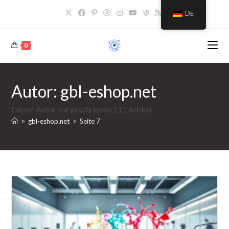
Zum
DE
Inhalt
springen
0
Autor:
gbl-eshop.net
Dieser Autor hat geschrieben 111 Artikel
>
gbl-eshop.net
>
Seite 7