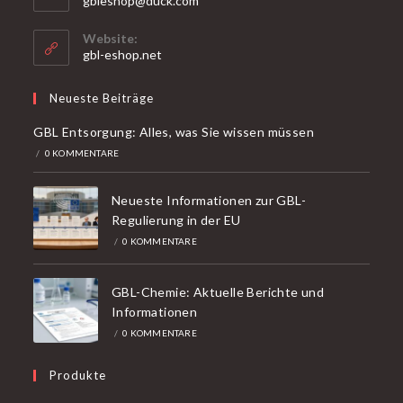
gbleshop@duck.com
sich
in
Website:
Ihrer
gbl-eshop.net
Anwendung
Neueste Beiträge
GBL Entsorgung: Alles, was Sie wissen müssen
/
0 KOMMENTARE
Neueste Informationen zur GBL-
Regulierung in der EU
/
0 KOMMENTARE
GBL-Chemie: Aktuelle Berichte und
Informationen
/
0 KOMMENTARE
Produkte