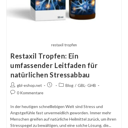
restaxil tropfen
Restaxil Tropfen: Ein
umfassender Leitfaden für
natürlichen Stressabbau
Autor
Beitrag
Beitragskategorie:
gbl-eshop.net
Blog
/
GBL- GHB
des
veröffentlicht:
Kommentare
0 Kommentare
Beitrags:
schreiben:
In der heutigen schnelllebigen Welt sind Stress und
Angstgefühle fast unvermeidlich geworden. Immer mehr
Menschen greifen auf natürliche Heilmittel zurück, um ihren
Stresspegel zu bewältigen, und eine solche Lösung, die...