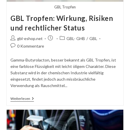
GBL Tropfen
GBL Tropfen: Wirkung, Risiken
und rechtlicher Status
Autor
Beitrag
Beitragskategorie:
gbl-eshop.net
GBL- GHB
/
GBL
des
veröffentlicht:
Kommentare
0 Kommentare
Beitrags:
schreiben:
Gamma-Butyrolacton, besser bekannt als GBL Tropfen, ist
eine farblose Flüssigkeit mit leicht öligem Charakter. Diese
Substanz wird in der chemischen Industrie vielfältig
eingesetzt, findet jedoch auch missbräuchliche
Verwendung als Rauschmittel...
GBL
Weiterlesen
Tropfen:
Wirkung,
Risiken
Und
Rechtlicher
Status