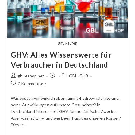
ghv kaufen
GHV: Alles Wissenswerte für
Verbraucher in Deutschland
Autor
Beitrag
Beitragskategorie:
gbl-eshop.net
GBL- GHB
des
veröffentlicht:
Kommentare
0 Kommentare
Beitrags:
schreiben:
Was wissen wir wirklich über gamma-hydroxyvalerate und
seine Auswirkungen auf unsere Gesundheit? In
Deutschland interessiert GHV für medizinische Zwecke.
Aber was ist GHV und wie beeinflusst es unseren Körper?
Dieser...