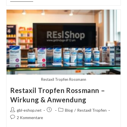
Mit
GBL
–
Effizient
Und
Einfach
Restaxil Tropfen Rossmann
Restaxil Tropfen Rossmann –
Wirkung & Anwendung
Autor
Beitrag
Beitragskategorie:
gbl-eshop.net
Blog
/
Restaxil Tropfen
des
veröffentlicht:
Kommentare
2 Kommentare
Beitrags:
schreiben: