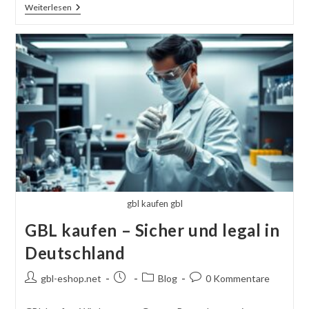
GHV:
Weiterlesen
Alles
Wissenswerte
Für
Verbraucher
In
Deutschland
gbl kaufen gbl
GBL kaufen – Sicher und legal in
Deutschland
Autor
Beitrag
Beitragskategorie:
Kommentare
gbl-eshop.net
Blog
0 Kommentare
des
veröffentlicht:
schreiben:
Beitrags: